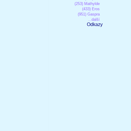
(253) Mathylde
(433) Eros
(951) Gaspra
...další
Odkazy