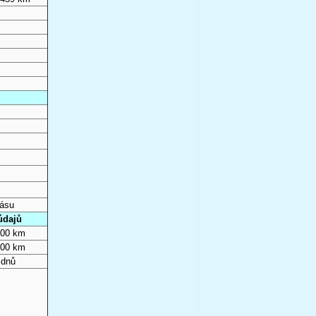
pásu
údajů
000 km
000 km
 dnů