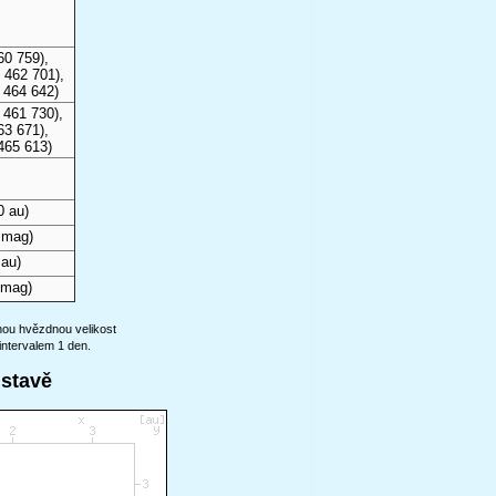
60 759),
 462 701),
 464 642)
 461 730),
63 671),
465 613)
0 au)
 mag)
 au)
 mag)
anou hvězdnou velikost
intervalem 1 den.
ustavě