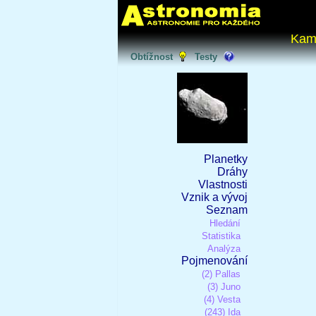
Kam
Obtížnost
Testy
Planetky
Dráhy
Vlastnosti
Vznik a vývoj
Seznam
Hledání
Statistika
Analýza
Pojmenování
(2) Pallas
(3) Juno
(4) Vesta
(243) Ida