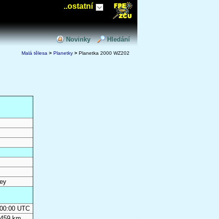
..ostatní
Novinky
Hledání
Malá tělesa
>
Planetky
>
Planetka 2000 WZ202
ey
0:00:00 UTC
 459 km