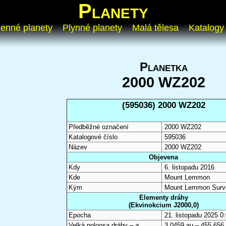
Planety
enné planety
Plynné planety
Malá tělesa
Katalogy
Planetka
2000 WZ202
(595036) 2000 WZ202
Předběžné označení
2000 WZ202
Katalogové číslo
595036
Název
2000 WZ202
Objevena
Kdy
6. listopadu 2016
Kde
Mount Lemmon
Kým
Mount Lemmon Surv
Elementy dráhy
(Ekvinokcium J2000,0)
Epocha
21. listopadu 2025 
Velká poloosa dráhy –
a
3,0459 au – 455 656