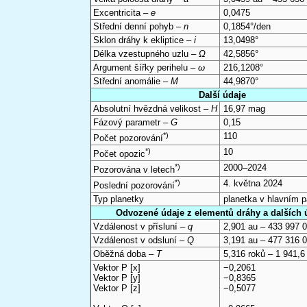
Excentricita –
e
0,0475
Střední denní pohyb –
n
0,1854°/den
Sklon dráhy k ekliptice –
i
13,0498°
Délka vzestupného uzlu –
Ω
42,5856°
Argument šířky perihelu –
ω
216,1208°
Střední anomálie –
M
44,9870°
Další údaje
Absolutní hvězdná velikost –
H
16,97 mag
Fázový parametr –
G
0,15
*)
110
Počet pozorování
*)
10
Počet opozic
*)
2000–2024
Pozorována v letech
*)
4. května 2024
Poslední pozorování
Typ planetky
planetka v hlavním 
Odvozené údaje z elementů dráhy a dalších 
Vzdálenost v přísluní –
q
2,901 au – 433 997 
Vzdálenost v odsluní –
Q
3,191 au – 477 316 
Oběžná doba –
T
5,316 roků – 1 941,6
Vektor P [x]
−0,2061
Vektor P [y]
−0,8365
Vektor P [z]
−0,5077