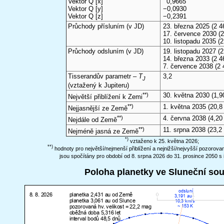
Vektor Q [x]
0,9665
Vektor Q [y]
−0,0930
Vektor Q [z]
−0,2391
Průchody přísluním (v
JD
)
23. března 2025
(2 4
17. července 2030
(2
10. listopadu 2035
(2
Průchody odsluním (v
JD
)
19. listopadu 2027
(2
14. března 2033
(2 4
7. července 2038
(2 
Tisserandův parametr –
T
3,2
J
(vztažený k Jupiteru)
**)
30. května 2030
(1,9
Největší přiblížení k Zemi
**)
1. května 2035
(20,8
Nejjasnější ze Země
**)
4. června 2038
(4,20
Nejdále od Země
**)
11. srpna 2038
(23,2
Nejméně jasná ze Země
*)
vztaženo k 25. května 2026;
**)
hodnoty pro největší/nejmenší přiblížení a nejnižší/nejvyšší pozorov
jsou spočítány pro období od 8. srpna 2026 do 31. prosince 2050 s 
Poloha planetky ve Sluneční so