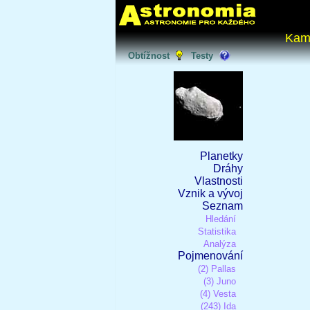
Kam
Obtížnost
Testy
Planetky
Dráhy
Vlastnosti
Vznik a vývoj
Seznam
Hledání
Statistika
Analýza
Pojmenování
(2) Pallas
(3) Juno
(4) Vesta
(243) Ida