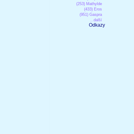
(253) Mathylde
(433) Eros
(951) Gaspra
...další
Odkazy