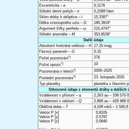
Excentricita –
e
0,1178
Střední denní pohyb –
n
0,2399°/den
Sklon dráhy k ekliptice –
i
15,3387°
Délka vzestupného uzlu –
Ω
180,3919°
Argument šířky perihelu –
ω
215,4747°
Střední anomálie –
M
353,8539°
Další údaje
Absolutní hvězdná velikost –
H
17,25 mag
Fázový parametr –
G
0,15
*)
276
Počet pozorování
*)
10
Počet opozic
*)
2000–2025
Pozorována v letech
*)
23. listopadu 2025
Poslední pozorování
Typ planetky
planetka v hlavním 
Odvozené údaje z elementů dráhy a dalších 
Vzdálenost v přísluní –
q
2,263 au – 338 570 
Vzdálenost v odsluní –
Q
2,868 au – 428 988 
Oběžná doba –
T
4,109 roků – 1 500,8
Vektor P [x]
0,8105
Vektor P [y]
0,5797
Vektor P [z]
0,0840