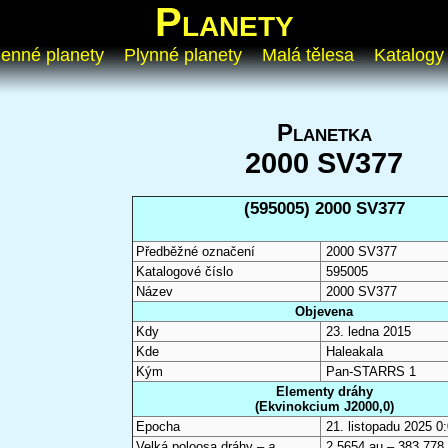
Planety
enné planety
Plynné planety
Malá tělesa
Katalogy
Planetka
2000 SV377
(595005) 2000 SV377
Předběžné označení
2000 SV377
Katalogové číslo
595005
Název
2000 SV377
Objevena
Kdy
23. ledna 2015
Kde
Haleakala
Kým
Pan-STARRS 1
Elementy dráhy
(Ekvinokcium J2000,0)
Epocha
21. listopadu 2025 
Velká poloosa dráhy –
a
2,5654 au – 383 778