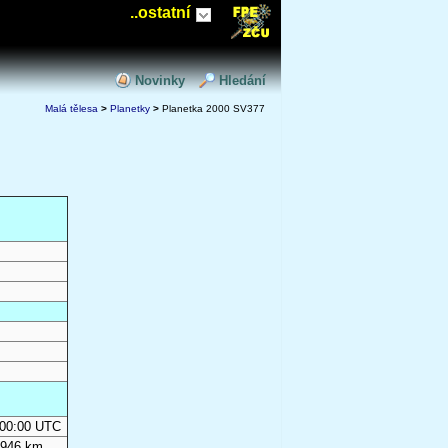
..ostatní
Novinky
Hledání
Malá tělesa
>
Planetky
>
Planetka 2000 SV377
0:00:00 UTC
 946 km