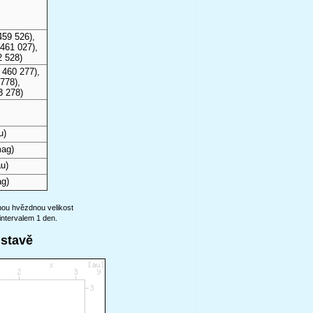
459 526),
461 027),
2 528)
 460 277),
778),
3 278)
u)
mag)
u)
g)
anou hvězdnou velikost
intervalem 1 den.
ustavě