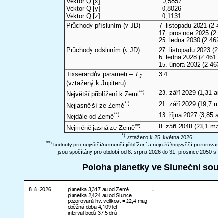
Vektor Q [x]
−0,5857
Vektor Q [y]
0,8026
Vektor Q [z]
0,1131
Průchody přísluním (v
JD
)
7. listopadu 2021
(2 
17. prosince 2025
(2 
25. ledna 2030
(2 46
Průchody odsluním (v
JD
)
27. listopadu 2023
(2
6. ledna 2028
(2 461 
15. února 2032
(2 46
Tisserandův parametr –
T
3,4
J
(vztažený k Jupiteru)
**)
23. září 2029
(1,31 a
Největší přiblížení k Zemi
**)
21. září 2029
(19,7 
Nejjasnější ze Země
**)
13. října 2027
(3,85 a
Nejdále od Země
**)
8. září 2048
(23,1 ma
Nejméně jasná ze Země
*)
vztaženo k 25. května 2026;
**)
hodnoty pro největší/nejmenší přiblížení a nejnižší/nejvyšší pozorov
jsou spočítány pro období od 8. srpna 2026 do 31. prosince 2050 s 
Poloha planetky ve Sluneční so