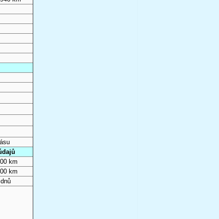
pásu
údajů
000 km
000 km
 dnů