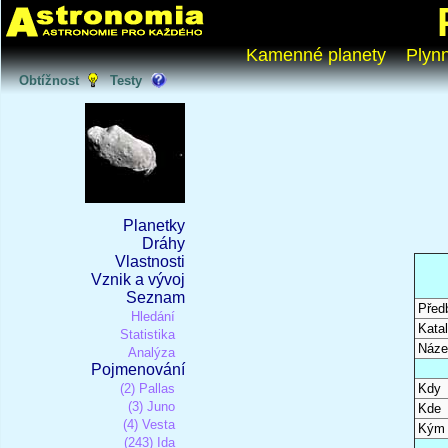
Kamenné planety
Plyn
Obtížnost
Testy
Planetky
Dráhy
Vlastnosti
Vznik a vývoj
Seznam
Před
Hledání
Katal
Statistika
Náze
Analýza
Pojmenování
(2) Pallas
Kdy
(3) Juno
Kde
(4) Vesta
Kým
(243) Ida