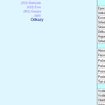
(253) Mathylde
(433) Eros
Epoc
(951) Gaspra
Velk
...další
Excen
Odkazy
Stře
Sklon
Délk
Argu
Stře
Abso
Fázo
Poče
Poče
Pozo
Posl
Typ 
Vzdál
Vzdá
Oběž
Vekto