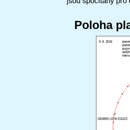
jsou spočítány pro
Poloha pl