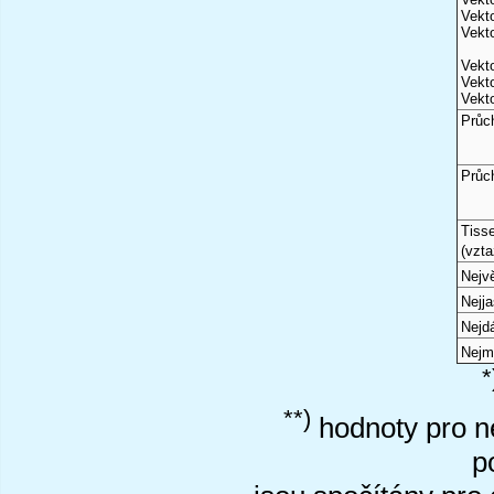
Vekto
Vekto
Vekto
Vekto
Vekto
Průc
Průc
Tiss
(vzta
Nejvě
Nejj
Nejd
Nejm
*
**)
hodnoty pro ne
p