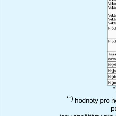
Vekto
Vekto
Vekto
Vekto
Vekto
Průc
Průc
Tiss
(vzta
Nejvě
Nejj
Nejd
Nejm
*
**)
hodnoty pro ne
p