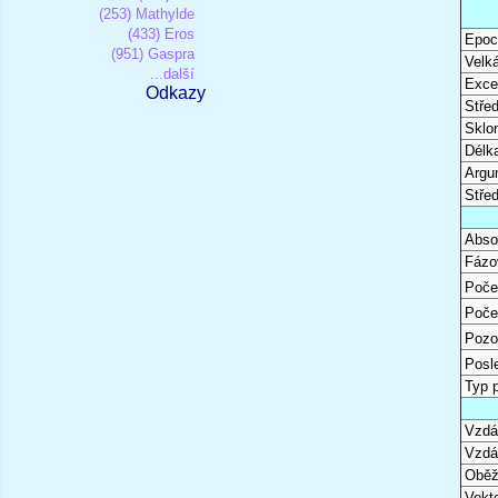
(253) Mathylde
(433) Eros
Epoc
(951) Gaspra
Velk
...další
Excen
Odkazy
Stře
Sklon
Délk
Argu
Stře
Abso
Fázo
Poče
Poče
Pozo
Posl
Typ 
Vzdál
Vzdá
Oběž
Vekto