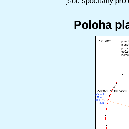
jsou spočítány pro
Poloha pl