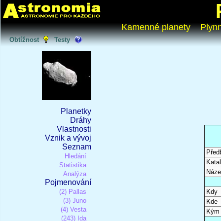
Kamenné planety
Plyn
Obtížnost
Testy
Planetky
Dráhy
Vlastnosti
Vznik a vývoj
Seznam
Před
Hledání
Katal
Statistika
Náze
Analýza
Pojmenování
(2) Pallas
Kdy
(3) Juno
Kde
(4) Vesta
Kým
(243) Ida