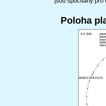
jsou spočítány pro
Poloha pl