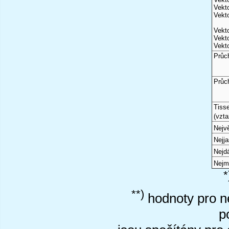
Vekto
Vekto
Vekto
Vekto
Vekto
Průc
Průc
Tiss
(vzta
Nejvě
Nejj
Nejd
Nejm
*
**)
hodnoty pro ne
p