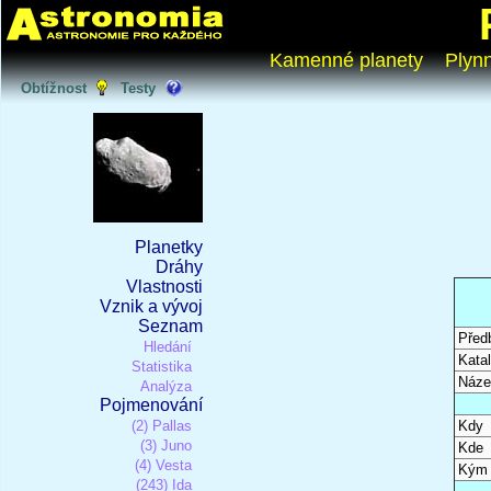
Kamenné planety
Plyn
Obtížnost
Testy
Planetky
Dráhy
Vlastnosti
Vznik a vývoj
Seznam
Před
Hledání
Katal
Statistika
Náze
Analýza
Pojmenování
(2) Pallas
Kdy
(3) Juno
Kde
(4) Vesta
Kým
(243) Ida