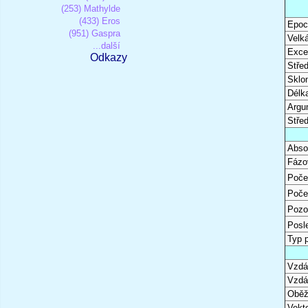
(253) Mathylde
(433) Eros
Epoc
(951) Gaspra
Velk
...další
Excen
Odkazy
Stře
Sklon
Délk
Argu
Stře
Abso
Fázo
Poče
Poče
Pozo
Posl
Typ 
Vzdál
Vzdá
Oběž
Vekto