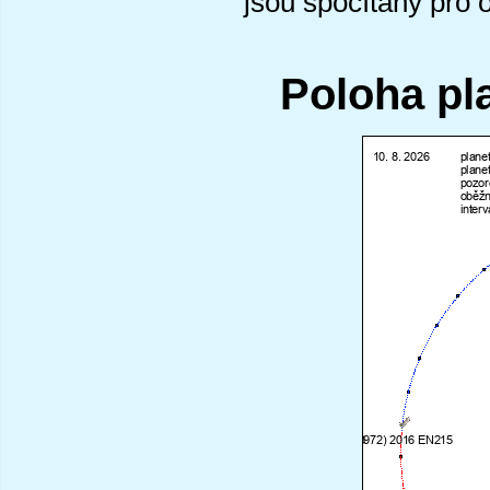
jsou spočítány pro 
Poloha pl