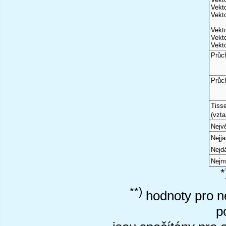
Vekto
Vekto
Vekto
Vekto
Vekto
Průc
Průc
Tiss
(vzta
Nejvě
Nejj
Nejd
Nejm
*
**)
hodnoty pro ne
p