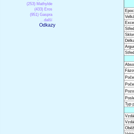
(253) Mathylde
(433) Eros
Epoc
(951) Gaspra
Velk
...další
Excen
Odkazy
Stře
Sklon
Délk
Argu
Stře
Abso
Fázo
Poče
Poče
Pozo
Posl
Typ 
Vzdál
Vzdá
Oběž
Vekto