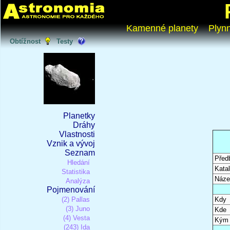
Kamenné planety
Plyn
Obtížnost
Testy
Planetky
Dráhy
Vlastnosti
Vznik a vývoj
Seznam
Před
Hledání
Katal
Statistika
Náze
Analýza
Pojmenování
(2) Pallas
Kdy
(3) Juno
Kde
(4) Vesta
Kým
(243) Ida