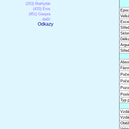
(253) Mathylde
(433) Eros
Epoc
(951) Gaspra
Velk
...další
Excen
Odkazy
Stře
Sklon
Délk
Argu
Stře
Abso
Fázo
Poče
Poče
Pozo
Posl
Typ 
Vzdál
Vzdá
Oběž
Vekto