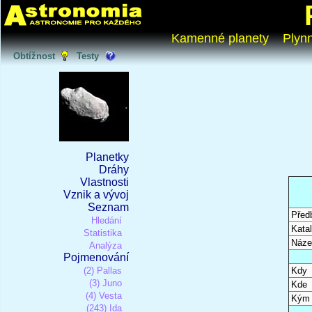
Kamenné planety
Plyn
Obtížnost
Testy
Planetky
Dráhy
Vlastnosti
Vznik a vývoj
Seznam
Před
Hledání
Katal
Statistika
Náze
Analýza
Pojmenování
(2) Pallas
Kdy
(3) Juno
Kde
(4) Vesta
Kým
(243) Ida