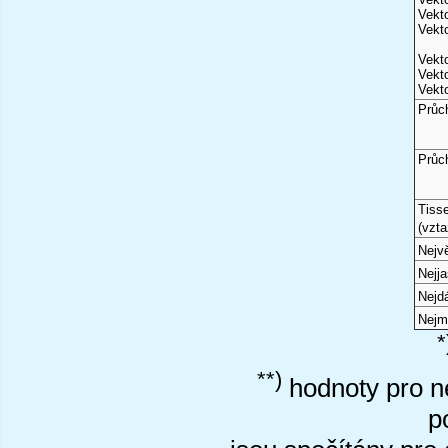
Vekto
Vekto
Vekto
Vekto
Vekto
Průc
Průc
Tiss
(vzta
Nejvě
Nejj
Nejd
Nejm
*
**)
hodnoty pro ne
p