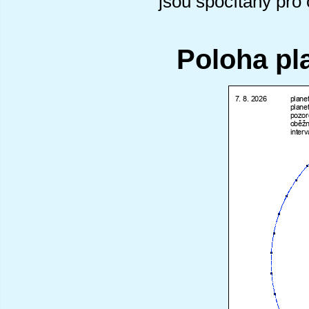
jsou spočítány pro
Poloha pl