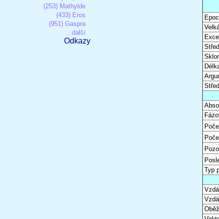
(253) Mathylde
(433) Eros
Epoc
(951) Gaspra
Velk
...další
Excen
Odkazy
Stře
Sklon
Délk
Argu
Stře
Abso
Fázo
Poče
Poče
Pozo
Posl
Typ 
Vzdál
Vzdá
Oběž
Vekto