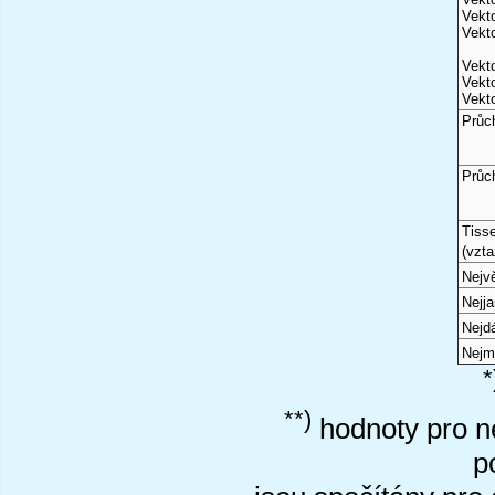
Vekto
Vekto
Vekto
Vekto
Vekto
Průc
Průc
Tiss
(vzta
Nejvě
Nejj
Nejd
Nejm
*
**)
hodnoty pro ne
p