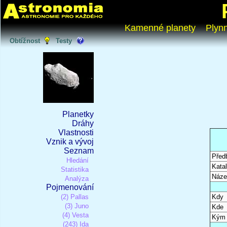
Kamenné planety
Plyn
Obtížnost
Testy
Planetky
Dráhy
Vlastnosti
Vznik a vývoj
Seznam
Před
Hledání
Katal
Statistika
Náze
Analýza
Pojmenování
(2) Pallas
Kdy
(3) Juno
Kde
(4) Vesta
Kým
(243) Ida