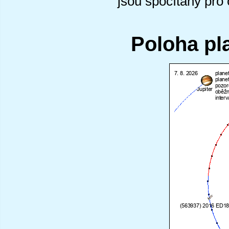
jsou spočítány pro
Poloha pl