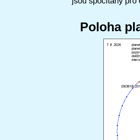
jsou spočítány pro
Poloha pl