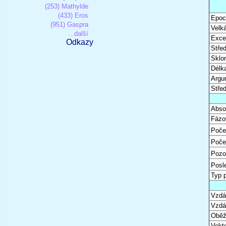
(253) Mathylde
(433) Eros
Epoc
(951) Gaspra
Velk
...další
Excen
Odkazy
Stře
Sklon
Délk
Argu
Stře
Abso
Fázo
Poče
Poče
Pozo
Posl
Typ 
Vzdál
Vzdá
Oběž
Vekto