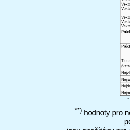
Vekto
Vekto
Vekto
Vekto
Vekto
Průc
Průc
Tiss
(vzta
Nejvě
Nejj
Nejd
Nejm
*
**)
hodnoty pro ne
p