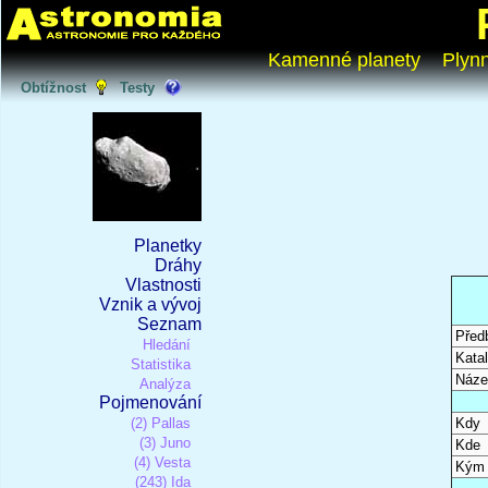
Kamenné planety
Plyn
Obtížnost
Testy
Planetky
Dráhy
Vlastnosti
Vznik a vývoj
Seznam
Před
Hledání
Katal
Statistika
Náze
Analýza
Pojmenování
(2) Pallas
Kdy
(3) Juno
Kde
(4) Vesta
Kým
(243) Ida