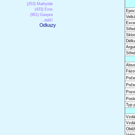
(253) Mathylde
(433) Eros
Epoc
(951) Gaspra
Velk
...další
Excen
Odkazy
Stře
Sklon
Délk
Argu
Stře
Abso
Fázo
Poče
Poče
Pozo
Posl
Typ 
Vzdál
Vzdá
Oběž
Vekto