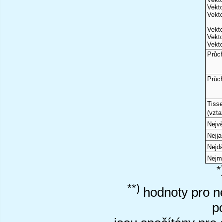
Vekto
Vekto
Vekto
Vekto
Vekto
Průc
Průc
Tiss
(vzta
Nejvě
Nejj
Nejd
Nejm
*
**)
hodnoty pro ne
p