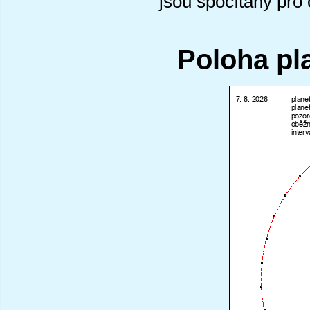
jsou spočítány pro
Poloha pl