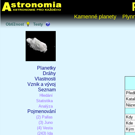
Kamenné planety
Plyn
Obtížnost
Testy
Planetky
Dráhy
Vlastnosti
Vznik a vývoj
Seznam
Před
Hledání
Katal
Statistika
Náze
Analýza
Pojmenování
(2) Pallas
Kdy
(3) Juno
Kde
(4) Vesta
Kým
(243) Ida