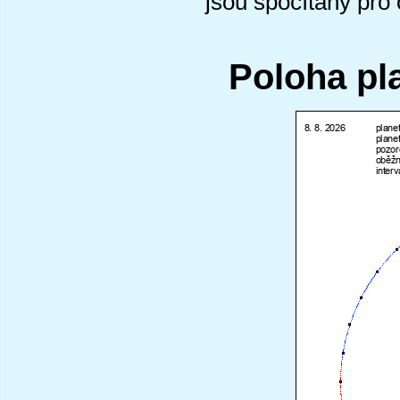
jsou spočítány pro
Poloha pl