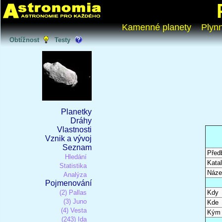
Kamenné planety
Plyn
Obtížnost
Testy
Planetky
Dráhy
Vlastnosti
Vznik a vývoj
Seznam
Před
Hledání
Katal
Statistika
Náze
Analýza
Pojmenování
(2) Pallas
Kdy
(3) Juno
Kde
(4) Vesta
Kým
(243) Ida