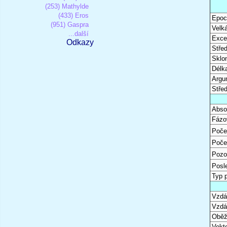
(253) Mathylde
(433) Eros
Epoc
(951) Gaspra
Velk
...další
Excen
Odkazy
Stře
Sklon
Délk
Argu
Stře
Abso
Fázo
Poče
Poče
Pozo
Posl
Typ 
Vzdál
Vzdá
Oběž
Vekto