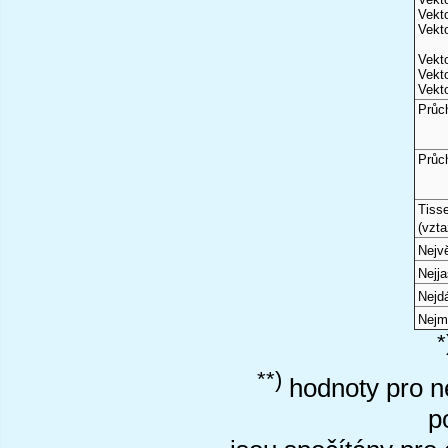
Vekto
Vekto
Vekto
Vekto
Vekto
Průc
Průc
Tiss
(vzta
Nejvě
Nejj
Nejd
Nejm
*
**)
hodnoty pro ne
p