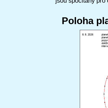
jsou spočítány pro
Poloha pl