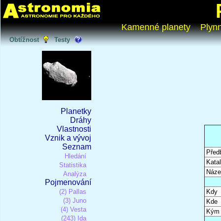
Kamenné planety
Plyn
Obtížnost
Testy
Planetky
Dráhy
Vlastnosti
Vznik a vývoj
Seznam
Před
Hledání
Katal
Statistika
Náze
Analýza
Pojmenování
(2) Pallas
Kdy
(3) Juno
Kde
(4) Vesta
Kým
(243) Ida