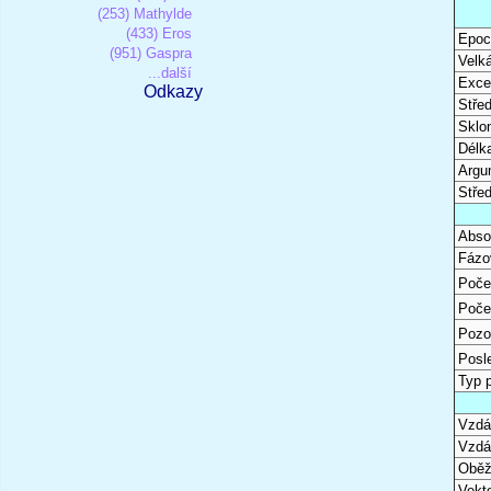
(253) Mathylde
(433) Eros
Epoc
(951) Gaspra
Velk
...další
Excen
Odkazy
Stře
Sklon
Délk
Argu
Stře
Abso
Fázo
Poče
Poče
Pozo
Posl
Typ 
Vzdál
Vzdá
Oběž
Vekto