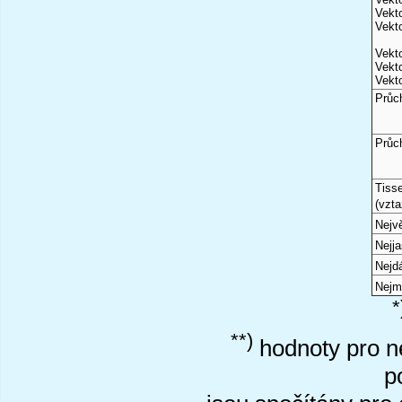
Vekto
Vekto
Vekto
Vekto
Vekto
Průc
Průc
Tiss
(vzta
Nejvě
Nejj
Nejd
Nejm
*
**)
hodnoty pro ne
p