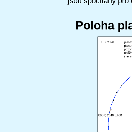
jsou spočítány pro
Poloha pl