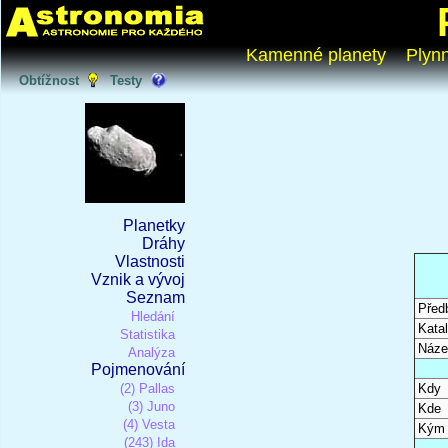
Kamenné planety
Plyn
Obtížnost
Testy
Planetky
Dráhy
Vlastnosti
Vznik a vývoj
Seznam
Před
Hledání
Katal
Statistika
Náze
Analýza
Pojmenování
(2) Pallas
Kdy
(3) Juno
Kde
(4) Vesta
Kým
(243) Ida