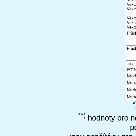
Vekto
Vekto
Vekto
Vekto
Vekto
Průc
Průc
Tiss
(vzta
Nejvě
Nejj
Nejd
Nejm
*
**)
hodnoty pro ne
p