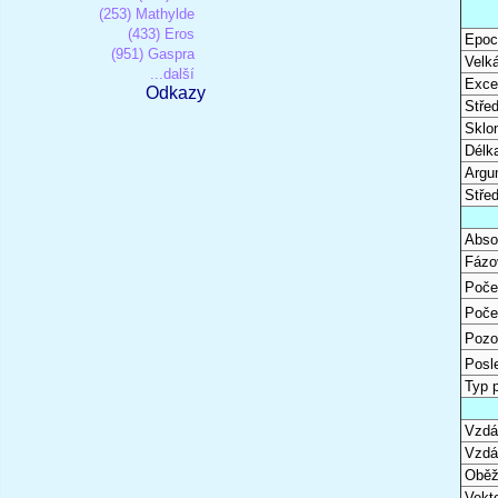
(253) Mathylde
(433) Eros
Epoc
(951) Gaspra
Velk
...další
Excen
Odkazy
Stře
Sklon
Délk
Argu
Stře
Abso
Fázo
Poče
Poče
Pozo
Posl
Typ 
Vzdál
Vzdá
Oběž
Vekto