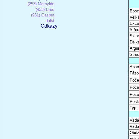
(253) Mathylde
(433) Eros
Epoc
(951) Gaspra
Velk
...další
Excen
Odkazy
Stře
Sklon
Délk
Argu
Stře
Abso
Fázo
Poče
Poče
Pozo
Posl
Typ 
Vzdál
Vzdá
Oběž
Vekto