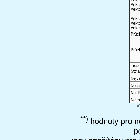
Vekto
Vekto
Vekto
Vekto
Vekto
Průc
Průc
Tiss
(vzta
Nejvě
Nejj
Nejd
Nejm
*
**)
hodnoty pro ne
p