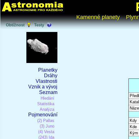
Kamenné planety
Plyn
Obtížnost
Testy
Planetky
Dráhy
Vlastnosti
Vznik a vývoj
Seznam
Před
Hledání
Katal
Statistika
Náze
Analýza
Pojmenování
(2) Pallas
Kdy
(3) Juno
Kde
(4) Vesta
Kým
(243) Ida