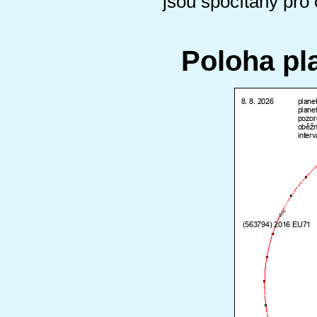
jsou spočítány pro
Poloha pl