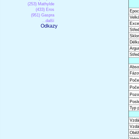
(253) Mathylde
(433) Eros
Epoc
(951) Gaspra
Velk
...další
Excen
Odkazy
Stře
Sklon
Délk
Argu
Stře
Abso
Fázo
Poče
Poče
Pozo
Posl
Typ 
Vzdál
Vzdá
Oběž
Vekto