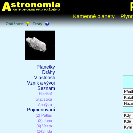
Kamenné planety
Plyn
Obtížnost
Testy
Planetky
Dráhy
Vlastnosti
Vznik a vývoj
Seznam
Před
Hledání
Katal
Statistika
Náze
Analýza
Pojmenování
(2) Pallas
Kdy
(3) Juno
Kde
(4) Vesta
Kým
(243) Ida