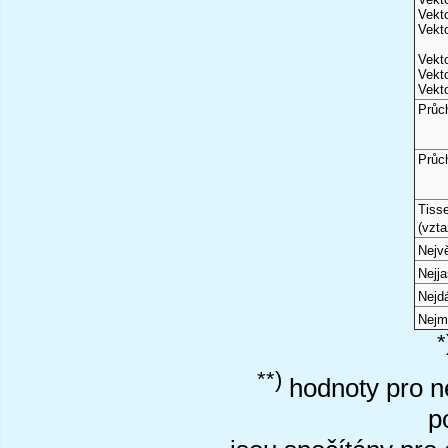
Vekto
Vekto
Vekto
Vekto
Vekto
Průc
Průc
Tiss
(vzta
Nejvě
Nejj
Nejd
Nejm
*
**)
hodnoty pro ne
p