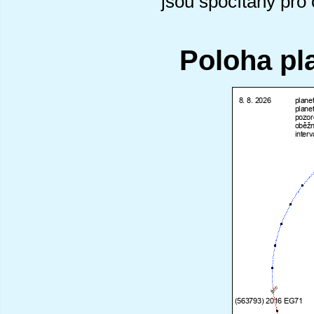
jsou spočítány pro
Poloha pl