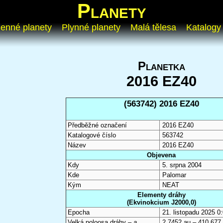
Planety
enné planety
Plynné planety
Malá tělesa
Katalogy
Planetka
2016 EZ40
(563742) 2016 EZ40
Předběžné označení
2016 EZ40
Katalogové číslo
563742
Název
2016 EZ40
Objevena
Kdy
5. srpna 2004
Kde
Palomar
Kým
NEAT
Elementy dráhy
(Ekvinokcium J2000,0)
Epocha
21. listopadu 2025 
Velká poloosa dráhy –
a
2,7452 au – 410 677