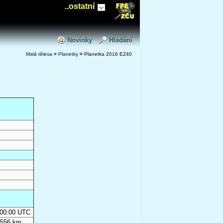
..ostatní
Novinky
Hledání
Malá tělesa
>
Planetky
>
Planetka 2016 EZ40
0:00:00 UTC
 556 km