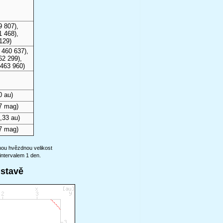
9 807),
1 468),
129)
 460 637),
62 299),
 463 960)
0 au)
7 mag)
,33 au)
7 mag)
anou hvězdnou velikost
intervalem 1 den.
ustavě