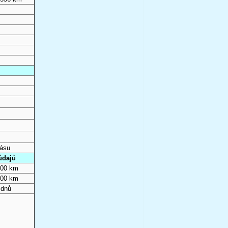
pásu
údajů
000 km
000 km
 dnů