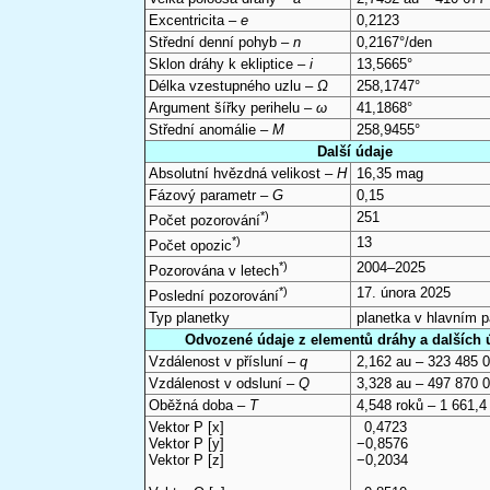
Excentricita –
e
0,2123
Střední denní pohyb –
n
0,2167°/den
Sklon dráhy k ekliptice –
i
13,5665°
Délka vzestupného uzlu –
Ω
258,1747°
Argument šířky perihelu –
ω
41,1868°
Střední anomálie –
M
258,9455°
Další údaje
Absolutní hvězdná velikost –
H
16,35 mag
Fázový parametr –
G
0,15
*)
251
Počet pozorování
*)
13
Počet opozic
*)
2004–2025
Pozorována v letech
*)
17. února 2025
Poslední pozorování
Typ planetky
planetka v hlavním 
Odvozené údaje z elementů dráhy a dalších 
Vzdálenost v přísluní –
q
2,162 au – 323 485 
Vzdálenost v odsluní –
Q
3,328 au – 497 870 
Oběžná doba –
T
4,548 roků – 1 661,4
Vektor P [x]
0,4723
Vektor P [y]
−0,8576
Vektor P [z]
−0,2034