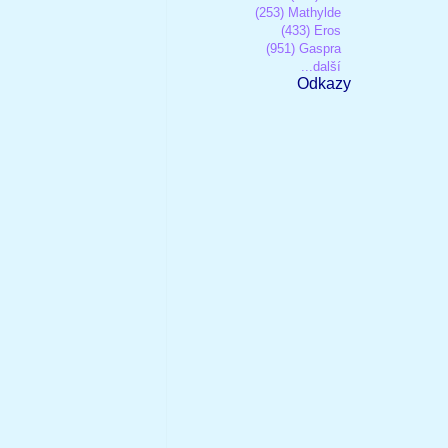
(253) Mathylde
(433) Eros
(951) Gaspra
...další
Odkazy