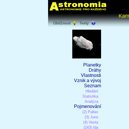
Kam
Obtížnost
Testy
Planetky
Dráhy
Vlastnosti
Vznik a vývoj
Seznam
Hledání
Statistika
Analýza
Pojmenování
(2) Pallas
(3) Juno
(4) Vesta
(243) Ida