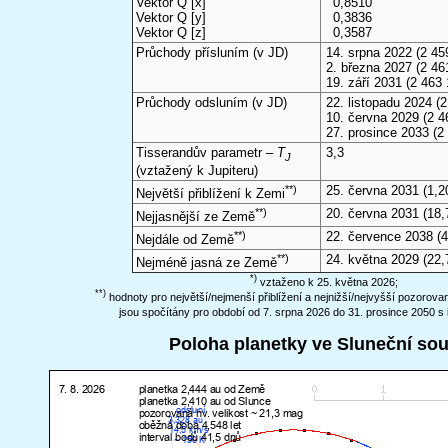
Vektor Q [x]
0,8510
Vektor Q [y]
0,3836
Vektor Q [z]
0,3587
Průchody přísluním (v
JD
)
14. srpna 2022
(2 45
2. března 2027
(2 46
19. září 2031
(2 463 
Průchody odsluním (v
JD
)
22. listopadu 2024
(2
10. června 2029
(2 4
27. prosince 2033
(2
Tisserandův parametr –
T
3,3
J
(vztažený k Jupiteru)
**)
25. června 2031
(1,2
Největší přiblížení k Zemi
**)
20. června 2031
(18,
Nejjasnější ze Země
**)
22. července 2038
(4
Nejdále od Země
**)
24. května 2029
(22,
Nejméně jasná ze Země
*)
vztaženo k 25. května 2026;
**)
hodnoty pro největší/nejmenší přiblížení a nejnižší/nejvyšší pozorov
jsou spočítány pro období od 7. srpna 2026 do 31. prosince 2050 s 
Poloha planetky ve Sluneční so