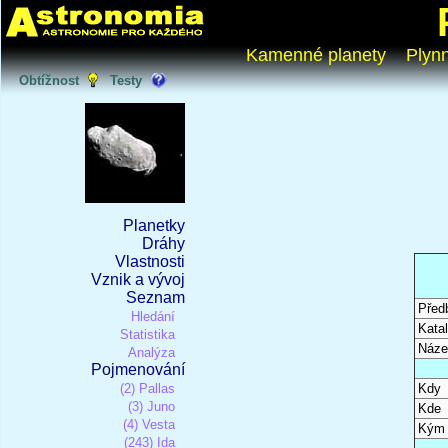
Kamenné planety
Plyn
Obtížnost
Testy
Planetky
Dráhy
Vlastnosti
Vznik a vývoj
Seznam
Před
Hledání
Katal
Statistika
Náze
Analýza
Pojmenování
(2) Pallas
Kdy
(3) Juno
Kde
(4) Vesta
Kým
(243) Ida