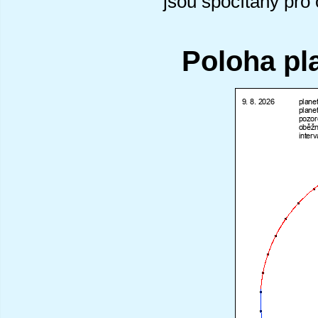
jsou spočítány pro
Poloha pl