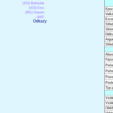
(253) Mathylde
(433) Eros
Epoc
(951) Gaspra
Velk
...další
Excen
Odkazy
Stře
Sklon
Délk
Argu
Stře
Abso
Fázo
Poče
Poče
Pozo
Posl
Typ 
Vzdál
Vzdá
Oběž
Vekto