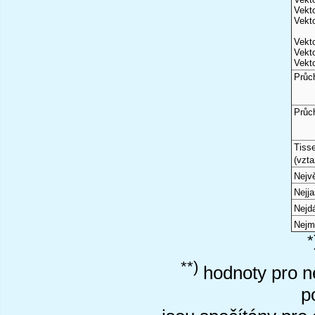
Vekto
Vekto
Vekto
Vekto
Vekto
Průc
Průc
Tiss
(vzta
Nejvě
Nejj
Nejd
Nejm
*
**)
hodnoty pro ne
p