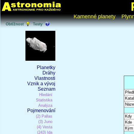
Kamenné planety
Plyn
Obtížnost
Testy
Planetky
Dráhy
Vlastnosti
Vznik a vývoj
Seznam
Před
Hledání
Katal
Statistika
Náze
Analýza
Pojmenování
(2) Pallas
Kdy
(3) Juno
Kde
(4) Vesta
Kým
(243) Ida