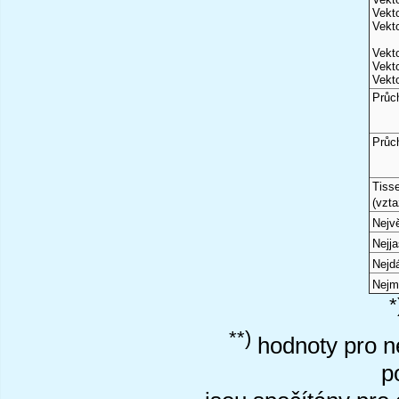
Vekto
Vekto
Vekto
Vekto
Vekto
Průc
Průc
Tiss
(vzta
Nejvě
Nejj
Nejd
Nejm
*
**)
hodnoty pro ne
p