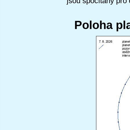
jsou spočítány pro
Poloha pl