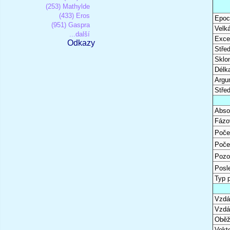
(253) Mathylde
(433) Eros
Epoc
(951) Gaspra
Velk
...další
Excen
Odkazy
Stře
Sklon
Délk
Argu
Stře
Abso
Fázo
Poče
Poče
Pozo
Posl
Typ 
Vzdál
Vzdá
Oběž
Vekto