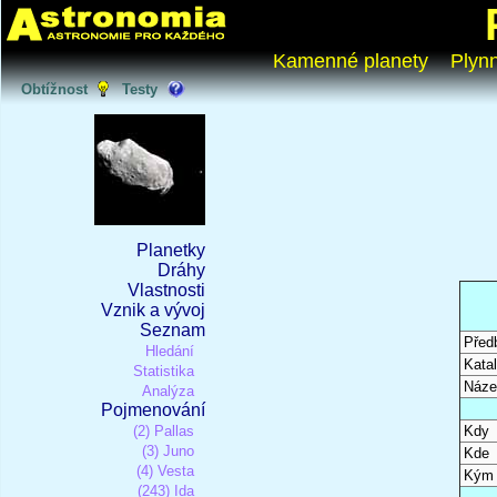
Kamenné planety
Plyn
Obtížnost
Testy
Planetky
Dráhy
Vlastnosti
Vznik a vývoj
Seznam
Před
Hledání
Katal
Statistika
Náze
Analýza
Pojmenování
(2) Pallas
Kdy
(3) Juno
Kde
(4) Vesta
Kým
(243) Ida