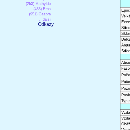
(253) Mathylde
(433) Eros
Epoc
(951) Gaspra
Velk
...další
Excen
Odkazy
Stře
Sklon
Délk
Argu
Stře
Abso
Fázo
Poče
Poče
Pozo
Posl
Typ 
Vzdál
Vzdá
Oběž
Vekto