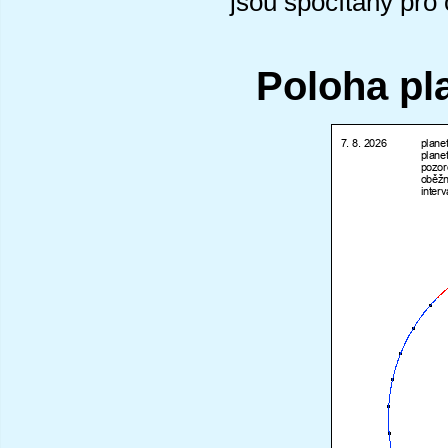
jsou spočítány pro
Poloha pl