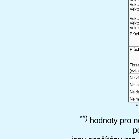
Vekto
Vekto
Vekto
Vekto
Vekto
Průc
Průc
Tiss
(vzta
Nejvě
Nejj
Nejd
Nejm
*
**)
hodnoty pro ne
p