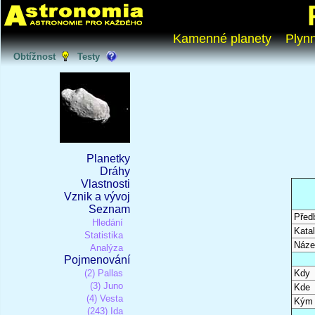
Kamenné planety
Plyn
Obtížnost
Testy
Planetky
Dráhy
Vlastnosti
Vznik a vývoj
Seznam
Před
Hledání
Katal
Statistika
Náze
Analýza
Pojmenování
(2) Pallas
Kdy
(3) Juno
Kde
(4) Vesta
Kým
(243) Ida