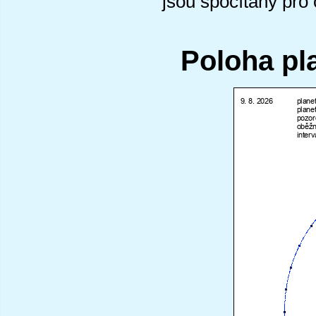
jsou spočítány pro
Poloha pl