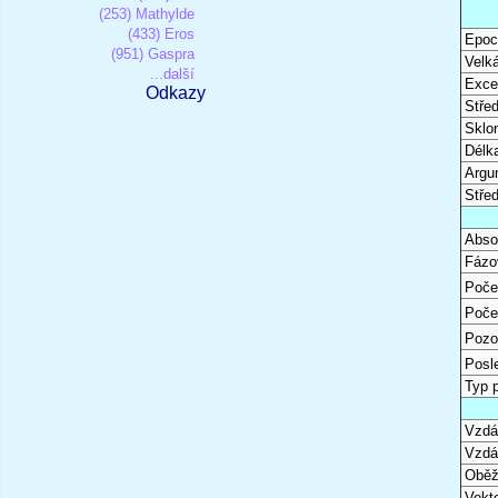
(253) Mathylde
(433) Eros
Epoc
(951) Gaspra
Velk
...další
Excen
Odkazy
Stře
Sklon
Délk
Argu
Stře
Abso
Fázo
Poče
Poče
Pozo
Posl
Typ 
Vzdál
Vzdá
Oběž
Vekto