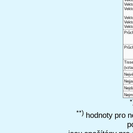
Vekto
Vekto
Vekto
Vekto
Vekto
Průc
Průc
Tiss
(vzta
Nejvě
Nejj
Nejd
Nejm
*
**)
hodnoty pro ne
p