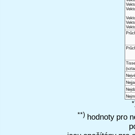
Vekto
Vekto
Vekto
Vekto
Vekto
Průc
Průc
Tiss
(vzta
Nejvě
Nejj
Nejd
Nejm
*
**)
hodnoty pro ne
p