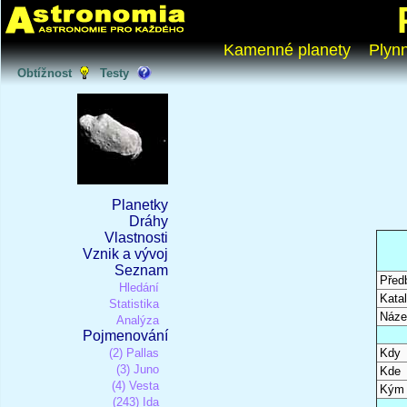
Kamenné planety
Plyn
Obtížnost
Testy
Planetky
Dráhy
Vlastnosti
Vznik a vývoj
Seznam
Před
Hledání
Katal
Statistika
Náze
Analýza
Pojmenování
(2) Pallas
Kdy
(3) Juno
Kde
(4) Vesta
Kým
(243) Ida