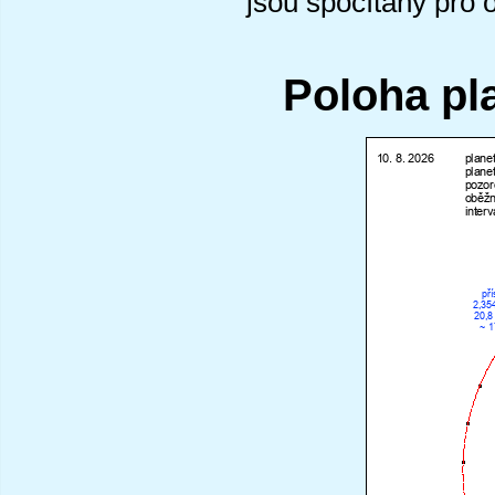
jsou spočítány pro 
Poloha pl