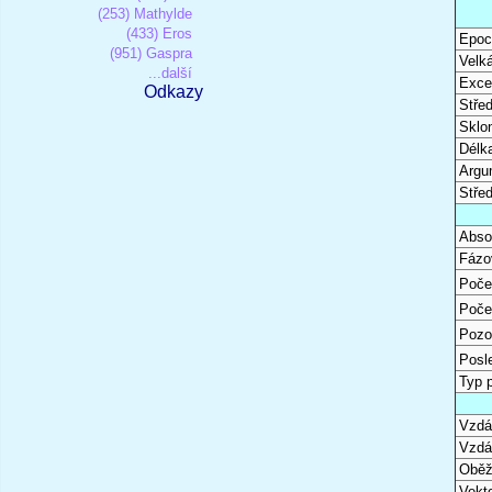
(253) Mathylde
(433) Eros
Epoc
(951) Gaspra
Velk
...další
Excen
Odkazy
Stře
Sklon
Délk
Argu
Stře
Abso
Fázo
Poče
Poče
Pozo
Posl
Typ 
Vzdál
Vzdá
Oběž
Vekto