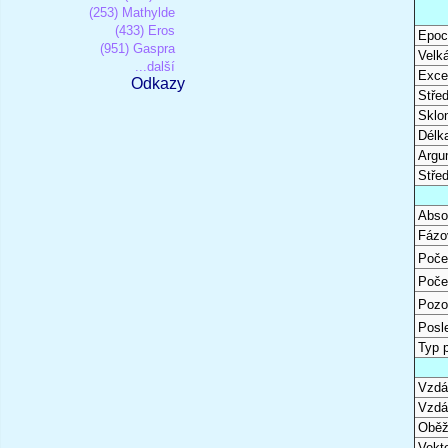
(253) Mathylde
(433) Eros
Epoc
(951) Gaspra
Velk
...další
Excen
Odkazy
Stře
Sklon
Délk
Argu
Stře
Abso
Fázo
Poče
Poče
Pozo
Posl
Typ 
Vzdál
Vzdá
Oběž
Vekto