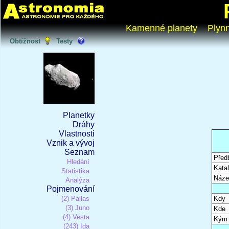
Kamenné planety
Plyn
Obtížnost
Testy
Planetky
Dráhy
Vlastnosti
Vznik a vývoj
Seznam
Před
Hledání
Katal
Statistika
Náze
Analýza
Pojmenování
(2) Pallas
Kdy
(3) Juno
Kde
(4) Vesta
Kým
(243) Ida