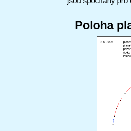
jsou spočítány pro
Poloha pl