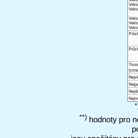
Vekto
Vekto
Vekto
Vekto
Vekto
Průc
Průc
Tiss
(vzta
Nejvě
Nejj
Nejd
Nejm
*
**)
hodnoty pro ne
p