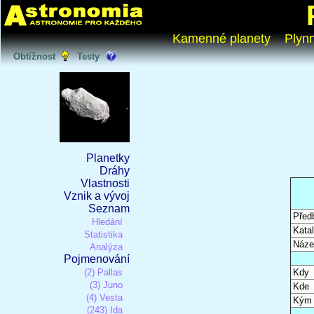
Kamenné planety
Plyn
Obtížnost
Testy
Planetky
Dráhy
Vlastnosti
Vznik a vývoj
Seznam
Před
Hledání
Katal
Statistika
Náze
Analýza
Pojmenování
(2) Pallas
Kdy
(3) Juno
Kde
(4) Vesta
Kým
(243) Ida