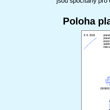
jsou spočítány pro
Poloha pl