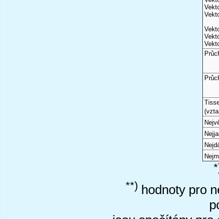
Vekto
Vekto
Vekto
Vekto
Vekto
Průc
Průc
Tiss
(vzta
Nejvě
Nejj
Nejd
Nejm
*
**)
hodnoty pro ne
p