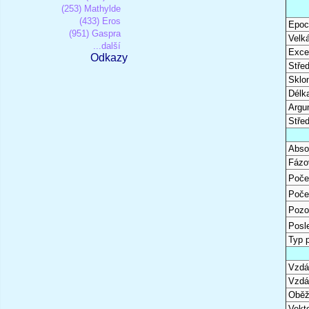
(253) Mathylde
(433) Eros
Epoc
(951) Gaspra
Velk
...další
Excen
Odkazy
Stře
Sklon
Délk
Argu
Stře
Abso
Fázo
Poče
Poče
Pozo
Posl
Typ 
Vzdál
Vzdá
Oběž
Vekto