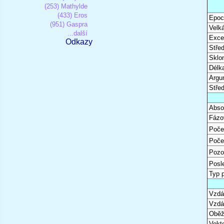
(253) Mathylde
(433) Eros
Epoc
(951) Gaspra
Velk
...další
Excen
Odkazy
Stře
Sklon
Délk
Argu
Stře
Abso
Fázo
Poče
Poče
Pozo
Posl
Typ 
Vzdál
Vzdá
Oběž
Vekto