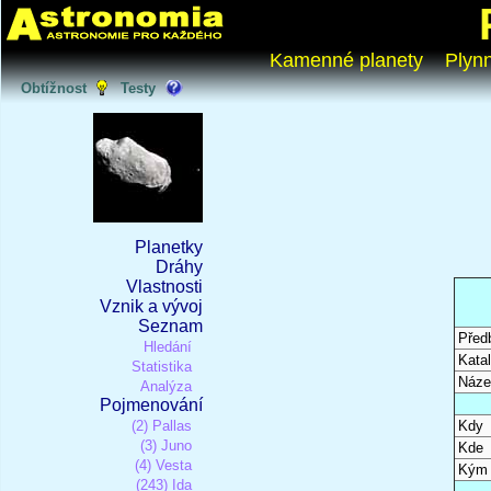
Kamenné planety
Plyn
Obtížnost
Testy
Planetky
Dráhy
Vlastnosti
Vznik a vývoj
Seznam
Před
Hledání
Katal
Statistika
Náze
Analýza
Pojmenování
(2) Pallas
Kdy
(3) Juno
Kde
(4) Vesta
Kým
(243) Ida