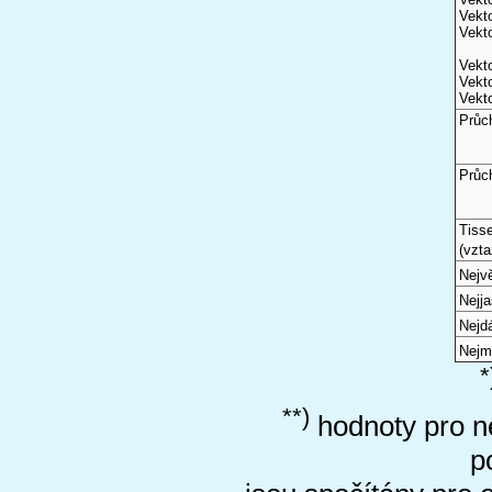
Vekto
Vekto
Vekto
Vekto
Vekto
Průc
Průc
Tiss
(vzta
Nejvě
Nejj
Nejd
Nejm
*
**)
hodnoty pro ne
p