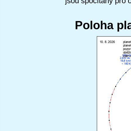
jsou spočítány pro 
Poloha pl