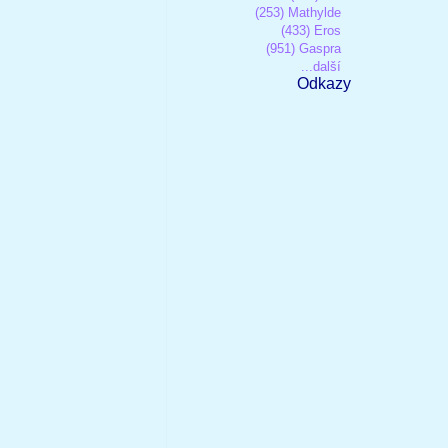
(253) Mathylde
(433) Eros
(951) Gaspra
...další
Odkazy