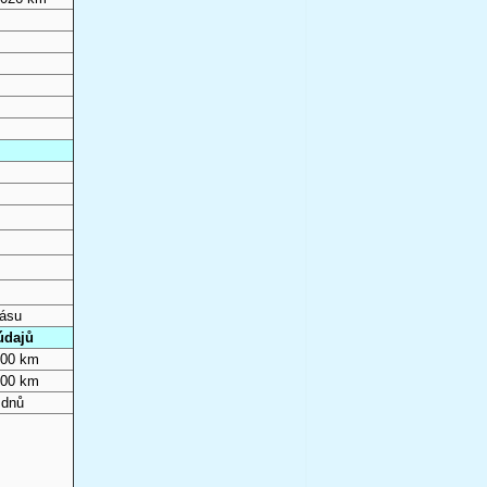
pásu
údajů
000 km
000 km
 dnů