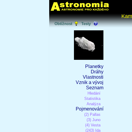
Kam
Obtížnost
Testy
Planetky
Dráhy
Vlastnosti
Vznik a vývoj
Seznam
Hledání
Statistika
Analýza
Pojmenování
(2) Pallas
(3) Juno
(4) Vesta
(243) Ida