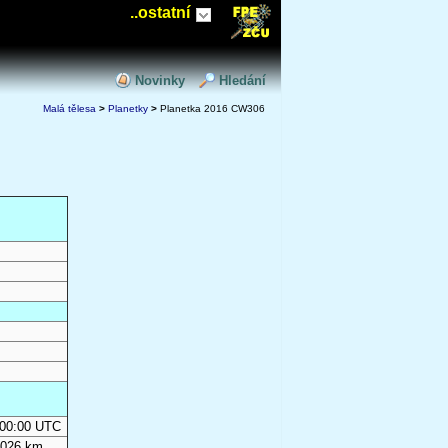
..ostatní
Novinky
Hledání
Malá tělesa
>
Planetky
>
Planetka 2016 CW306
0:00:00 UTC
 026 km