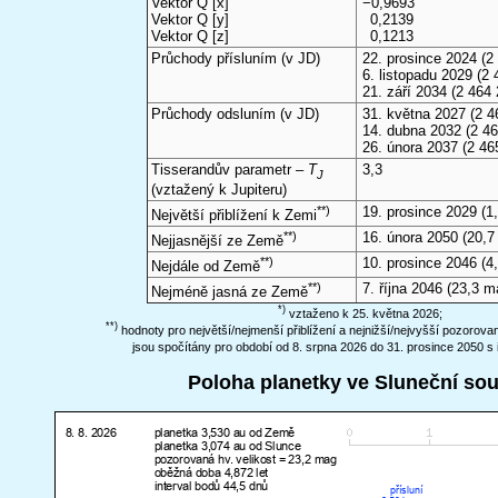
Vektor Q [x]
−0,9693
Vektor Q [y]
0,2139
Vektor Q [z]
0,1213
Průchody přísluním (v
JD
)
22. prosince 2024
(2 
6. listopadu 2029
(2 
21. září 2034
(2 464 
Průchody odsluním (v
JD
)
31. května 2027
(2 4
14. dubna 2032
(2 46
26. února 2037
(2 46
Tisserandův parametr –
T
3,3
J
(vztažený k Jupiteru)
**)
19. prosince 2029
(1,
Největší přiblížení k Zemi
**)
16. února 2050
(20,7
Nejjasnější ze Země
**)
10. prosince 2046
(4,
Nejdále od Země
**)
7. října 2046
(23,3 m
Nejméně jasná ze Země
*)
vztaženo k 25. května 2026;
**)
hodnoty pro největší/nejmenší přiblížení a nejnižší/nejvyšší pozorov
jsou spočítány pro období od 8. srpna 2026 do 31. prosince 2050 s 
Poloha planetky ve Sluneční so