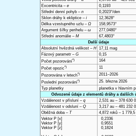
Excentricita –
e
0,1193
Střední denní pohyb –
n
0,2023°/den
Sklon dráhy k ekliptice –
i
12,3628°
Délka vzestupného uzlu –
Ω
158,9573°
Argument šířky perihelu –
ω
277,0480°
Střední anomálie –
M
67,4803°
Další údaje
Absolutní hvězdná velikost –
H
17,11 mag
Fázový parametr –
G
0,15
*)
164
Počet pozorování
*)
11
Počet opozic
*)
2011–2026
Pozorována v letech
*)
25. března 2026
Poslední pozorování
Typ planetky
planetka v hlavním 
Odvozené údaje z elementů dráhy a dalších 
Vzdálenost v přísluní –
q
2,531 au – 378 630 
Vzdálenost v odsluní –
Q
3,217 au – 481 232 
Oběžná doba –
T
4,872 roků – 1 779,5
Vektor P [x]
0,2336
Vektor P [y]
0,9551
Vektor P [z]
0,1824