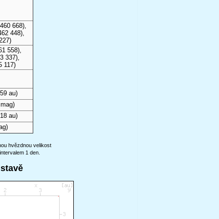
460 668),
462 448),
227)
61 558),
3 337),
5 117)
59 au)
 mag)
18 au)
ag)
anou hvězdnou velikost
intervalem 1 den.
ustavě