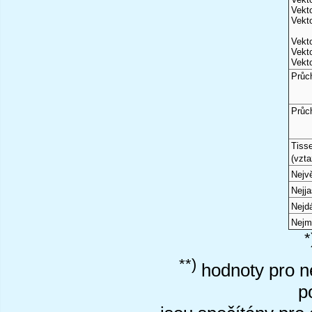
Vekto
Vekto
Vekto
Vekto
Vekto
Průc
Průc
Tiss
(vzta
Nejvě
Nejj
Nejd
Nejm
*
**)
hodnoty pro ne
p