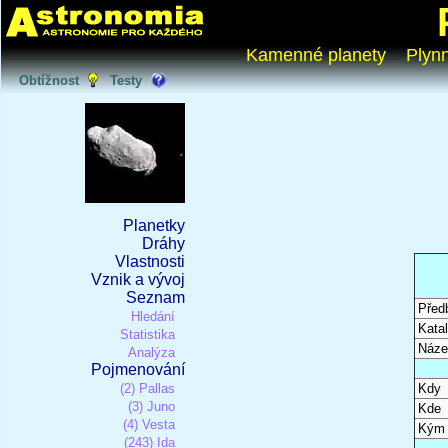
Kamenné planety
Plyn
Obtížnost
Testy
Planetky
Dráhy
Vlastnosti
Vznik a vývoj
Seznam
Před
Hledání
Katal
Statistika
Náze
Analýza
Pojmenování
(2) Pallas
Kdy
(3) Juno
Kde
(4) Vesta
Kým
(243) Ida