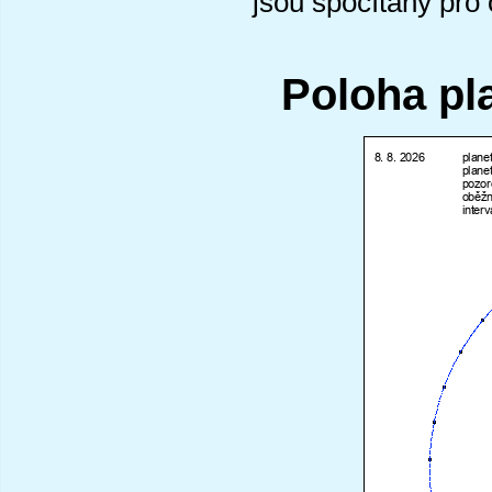
jsou spočítány pro
Poloha pl