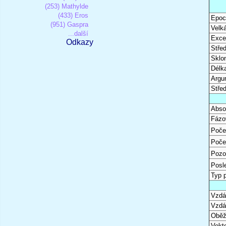
(253) Mathylde
(433) Eros
Epoc
(951) Gaspra
Velk
...další
Excen
Odkazy
Stře
Sklon
Délk
Argu
Stře
Abso
Fázo
Poče
Poče
Pozo
Posl
Typ 
Vzdál
Vzdá
Oběž
Vekto