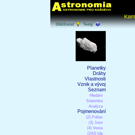
Kam
Obtížnost
Testy
Planetky
Dráhy
Vlastnosti
Vznik a vývoj
Seznam
Hledání
Statistika
Analýza
Pojmenování
(2) Pallas
(3) Juno
(4) Vesta
(243) Ida