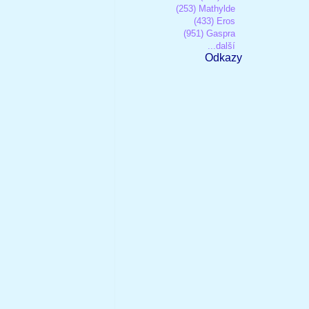
(253) Mathylde
(433) Eros
(951) Gaspra
...další
Odkazy