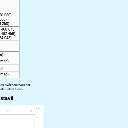
60 080),
665),
3 250)
 460 873),
 462 458),
64 043)
u)
 mag)
u)
 mag)
anou hvězdnou velikost
intervalem 1 den.
ustavě