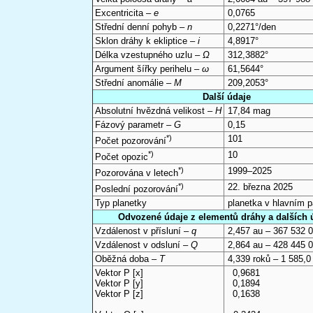
Excentricita –
e
0,0765
Střední denní pohyb –
n
0,2271°/den
Sklon dráhy k ekliptice –
i
4,8917°
Délka vzestupného uzlu –
Ω
312,3882°
Argument šířky perihelu –
ω
61,5644°
Střední anomálie –
M
209,2053°
Další údaje
Absolutní hvězdná velikost –
H
17,84 mag
Fázový parametr –
G
0,15
*)
101
Počet pozorování
*)
10
Počet opozic
*)
1999–2025
Pozorována v letech
*)
22. března 2025
Poslední pozorování
Typ planetky
planetka v hlavním 
Odvozené údaje z elementů dráhy a dalších 
Vzdálenost v přísluní –
q
2,457 au – 367 532 
Vzdálenost v odsluní –
Q
2,864 au – 428 445 
Oběžná doba –
T
4,339 roků – 1 585,0
Vektor P [x]
0,9681
Vektor P [y]
0,1894
Vektor P [z]
0,1638