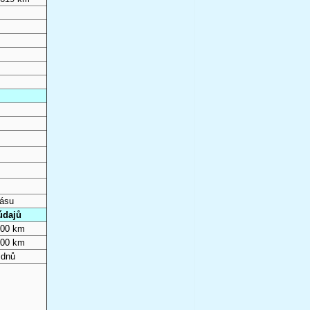
pásu
údajů
000 km
000 km
 dnů