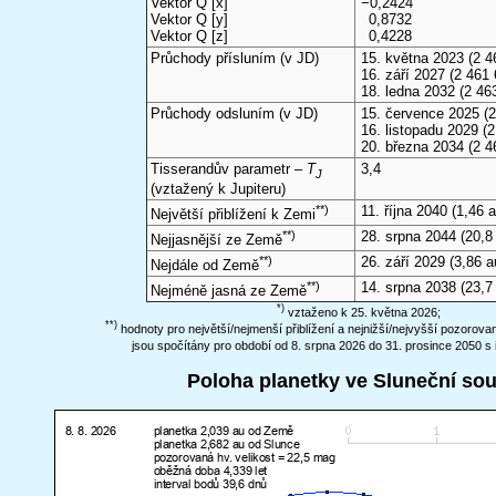
Vektor Q [x]
−0,2424
Vektor Q [y]
0,8732
Vektor Q [z]
0,4228
Průchody přísluním (v
JD
)
15. května 2023
(2 4
16. září 2027
(2 461 
18. ledna 2032
(2 46
Průchody odsluním (v
JD
)
15. července 2025
(2
16. listopadu 2029
(2
20. března 2034
(2 4
Tisserandův parametr –
T
3,4
J
(vztažený k Jupiteru)
**)
11. října 2040
(1,46 a
Největší přiblížení k Zemi
**)
28. srpna 2044
(20,8
Nejjasnější ze Země
**)
26. září 2029
(3,86 a
Nejdále od Země
**)
14. srpna 2038
(23,7
Nejméně jasná ze Země
*)
vztaženo k 25. května 2026;
**)
hodnoty pro největší/nejmenší přiblížení a nejnižší/nejvyšší pozorov
jsou spočítány pro období od 8. srpna 2026 do 31. prosince 2050 s 
Poloha planetky ve Sluneční so