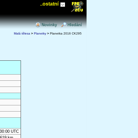
..ostatní
Novinky
Hledání
Malá tělesa
>
Planetky
>
Planetka 2016 CK295
0:00:00 UTC
 619 km