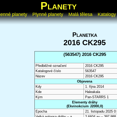
Planety
enné planety
Plynné planety
Malá tělesa
Katalogy
Planetka
2016 CK295
(563547) 2016 CK295
Předběžné označení
2016 CK295
Katalogové číslo
563547
Název
2016 CK295
Objevena
Kdy
1. října 2014
Kde
Haleakala
Kým
Pan-STARRS 1
Elementy dráhy
(Ekvinokcium J2000,0)
Epocha
21. listopadu 2025 
Velká poloosa dráhy –
a
2,6604 au – 397 988