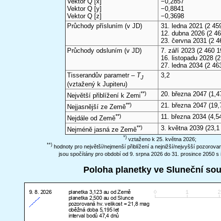
Vektor Q [x]
−0,2857
Vektor Q [y]
−0,8841
Vektor Q [z]
−0,3698
Průchody přísluním (v
JD
)
31. ledna 2021
(2 459
12. dubna 2026
(2 46
23. června 2031
(2 4
Průchody odsluním (v
JD
)
7. září 2023
(2 460 1
16. listopadu 2028
(2
27. ledna 2034
(2 46
Tisserandův parametr –
T
3,2
J
(vztažený k Jupiteru)
**)
20. března 2047
(1,4
Největší přiblížení k Zemi
**)
21. března 2047
(19,
Nejjasnější ze Země
**)
11. března 2034
(4,5
Nejdále od Země
**)
3. května 2039
(23,1
Nejméně jasná ze Země
*)
vztaženo k 25. května 2026;
**)
hodnoty pro největší/nejmenší přiblížení a nejnižší/nejvyšší pozorov
jsou spočítány pro období od 9. srpna 2026 do 31. prosince 2050 s 
Poloha planetky ve Sluneční so