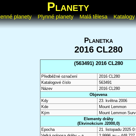
Planety
enné planety
Plynné planety
Malá tělesa
Katalogy
Planetka
2016 CL280
(563491) 2016 CL280
Předběžné označení
2016 CL280
Katalogové číslo
563491
Název
2016 CL280
Objevena
Kdy
23. května 2006
Kde
Mount Lemmon
Kým
Mount Lemmon Surv
Elementy dráhy
(Ekvinokcium J2000,0)
Epocha
21. listopadu 2025 
Velká poloosa dráhy –
a
2,9996 au – 448 727