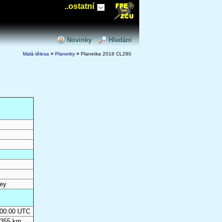
..ostatní
Novinky
Hledání
Malá tělesa
>
Planetky
>
Planetka 2016 CL280
ey
0:00:00 UTC
 355 km