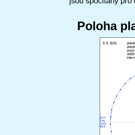
jsou spočítány pro
Poloha pl