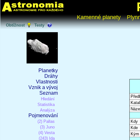
Kamenné planety
Plyn
Obtížnost
Testy
Planetky
Dráhy
Vlastnosti
Vznik a vývoj
Seznam
Před
Hledání
Katal
Statistika
Náze
Analýza
Pojmenování
(2) Pallas
Kdy
(3) Juno
Kde
(4) Vesta
Kým
(243) Ida