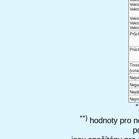
Vekto
Vekto
Vekto
Vekto
Vekto
Průc
Průc
Tiss
(vzta
Nejvě
Nejj
Nejd
Nejm
*
**)
hodnoty pro ne
p