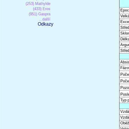
(253) Mathylde
(433) Eros
Epoc
(951) Gaspra
Velk
...další
Excen
Odkazy
Stře
Sklon
Délk
Argu
Stře
Abso
Fázo
Poče
Poče
Pozo
Posl
Typ 
Vzdál
Vzdá
Oběž
Vekto