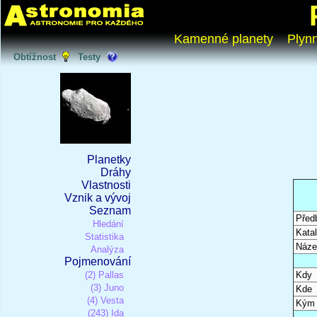
Kamenné planety
Plyn
Obtížnost
Testy
Planetky
Dráhy
Vlastnosti
Vznik a vývoj
Seznam
Před
Hledání
Katal
Statistika
Náze
Analýza
Pojmenování
(2) Pallas
Kdy
(3) Juno
Kde
(4) Vesta
Kým
(243) Ida