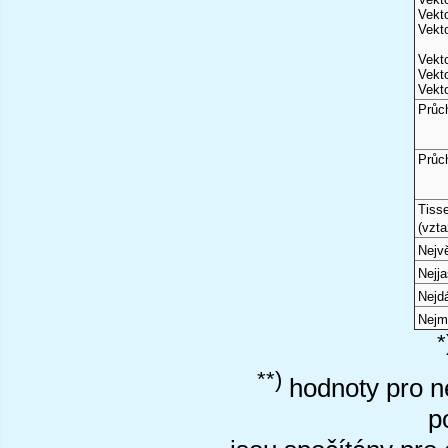
Vekto
Vekto
Vekto
Vekto
Vekto
Průc
Průc
Tiss
(vzta
Nejvě
Nejj
Nejd
Nejm
*
**)
hodnoty pro ne
p