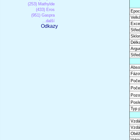
(253) Mathylde
(433) Eros
Epoc
(951) Gaspra
Velk
...další
Excen
Odkazy
Stře
Sklon
Délk
Argu
Stře
Abso
Fázo
Poče
Poče
Pozo
Posl
Typ 
Vzdál
Vzdá
Oběž
Vekto