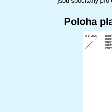
jsou spočítány pro
Poloha pl