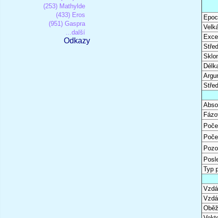
(253) Mathylde
(433) Eros
Epoc
(951) Gaspra
Velk
...další
Excen
Odkazy
Stře
Sklon
Délk
Argu
Stře
Abso
Fázo
Poče
Poče
Pozo
Posl
Typ 
Vzdál
Vzdá
Oběž
Vekto