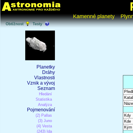
Kamenné planety
Plyn
Obtížnost
Testy
Planetky
Dráhy
Vlastnosti
Vznik a vývoj
Seznam
Před
Hledání
Katal
Statistika
Náze
Analýza
Pojmenování
(2) Pallas
Kdy
(3) Juno
Kde
(4) Vesta
Kým
(243) Ida