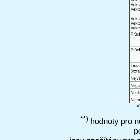
Vekto
Vekto
Vekto
Vekto
Vekto
Průc
Průc
Tiss
(vzta
Nejvě
Nejj
Nejd
Nejm
*
**)
hodnoty pro ne
p