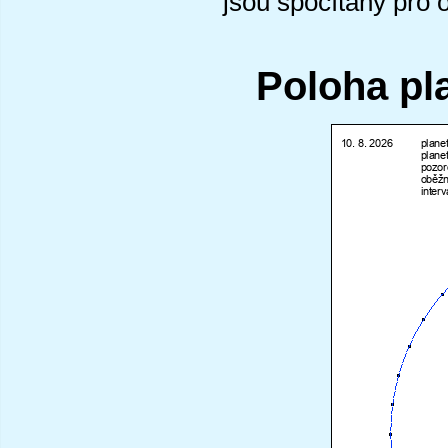
jsou spočítány pro 
Poloha pl