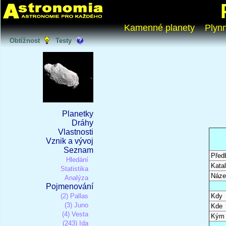
Kamenné planety
Plyn
Obtížnost
Testy
Planetky
Dráhy
Vlastnosti
Vznik a vývoj
Seznam
Před
Hledání
Katal
Statistika
Náze
Analýza
Pojmenování
(2) Pallas
Kdy
(3) Juno
Kde
(4) Vesta
Kým
(243) Ida