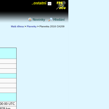
..ostatní
Novinky
Hledání
Malá tělesa
>
Planetky
>
Planetka 2016 CA209
0:00:00 UTC
 829 km