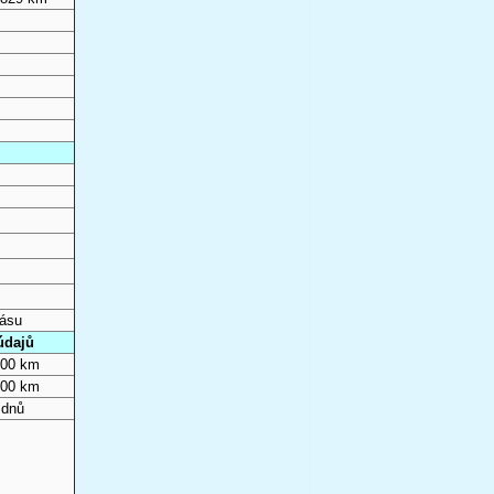
pásu
údajů
000 km
000 km
 dnů