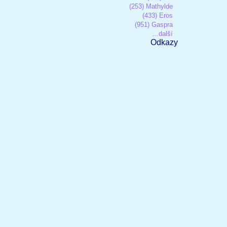
(253) Mathylde
(433) Eros
(951) Gaspra
...další
Odkazy