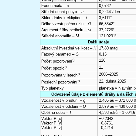
Excentricita –
e
0,0732
Střední denní pohyb –
n
0,2244°/den
Sklon dráhy k ekliptice –
i
3,6111°
Délka vzestupného uzlu –
Ω
66,3342°
Argument šířky perihelu –
ω
37,2726°
Střední anomálie –
M
121,0231°
Další údaje
Absolutní hvězdná velikost –
H
17,80 mag
Fázový parametr –
G
0,15
*)
126
Počet pozorování
*)
11
Počet opozic
*)
2006–2025
Pozorována v letech
*)
22. dubna 2025
Poslední pozorování
Typ planetky
planetka v hlavním 
Odvozené údaje z elementů dráhy a dalších 
Vzdálenost v přísluní –
q
2,486 au – 371 883 
Vzdálenost v odsluní –
Q
2,879 au – 430 660 
Oběžná doba –
T
4,393 roků – 1 604,6
Vektor P [x]
−0,2342
Vektor P [y]
0,8761
Vektor P [z]
0,4214