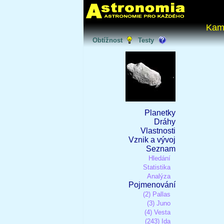
Kam
Obtížnost
Testy
Planetky
Dráhy
Vlastnosti
Vznik a vývoj
Seznam
Hledání
Statistika
Analýza
Pojmenování
(2) Pallas
(3) Juno
(4) Vesta
(243) Ida