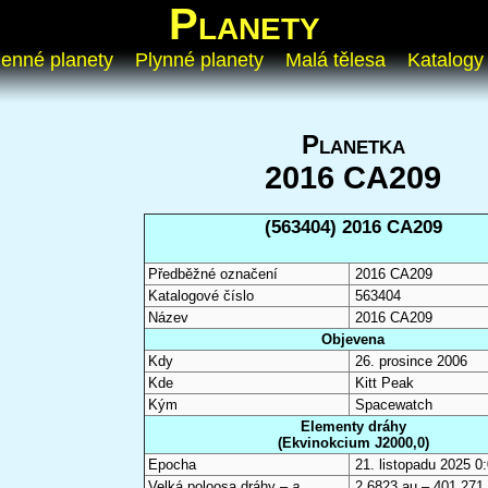
Planety
enné planety
Plynné planety
Malá tělesa
Katalogy
Planetka
2016 CA209
(563404) 2016 CA209
Předběžné označení
2016 CA209
Katalogové číslo
563404
Název
2016 CA209
Objevena
Kdy
26. prosince 2006
Kde
Kitt Peak
Kým
Spacewatch
Elementy dráhy
(Ekvinokcium J2000,0)
Epocha
21. listopadu 2025 
Velká poloosa dráhy –
a
2,6823 au – 401 271