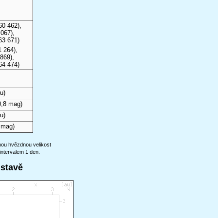
60 462),
067),
63 671)
 264),
869),
64 474)
u)
,8 mag)
u)
 mag)
anou hvězdnou velikost
intervalem 1 den.
ustavě