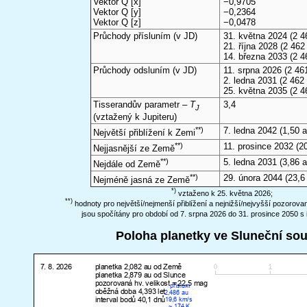
Vektor Q [x]
−0,9705
Vektor Q [y]
−0,2364
Vektor Q [z]
−0,0478
Průchody přísluním (v
JD
)
31. května 2024
(2 4
21. října 2028
(2 462 
14. března 2033
(2 4
Průchody odsluním (v
JD
)
11. srpna 2026
(2 461
2. ledna 2031
(2 462 
25. května 2035
(2 4
Tisserandův parametr –
T
3,4
J
(vztažený k Jupiteru)
**)
7. ledna 2042
(1,50 a
Největší přiblížení k Zemi
**)
11. prosince 2032
(20
Nejjasnější ze Země
**)
5. ledna 2031
(3,86 a
Nejdále od Země
**)
29. února 2044
(23,6
Nejméně jasná ze Země
*)
vztaženo k 25. května 2026;
**)
hodnoty pro největší/nejmenší přiblížení a nejnižší/nejvyšší pozorov
jsou spočítány pro období od 7. srpna 2026 do 31. prosince 2050 s 
Poloha planetky ve Sluneční so