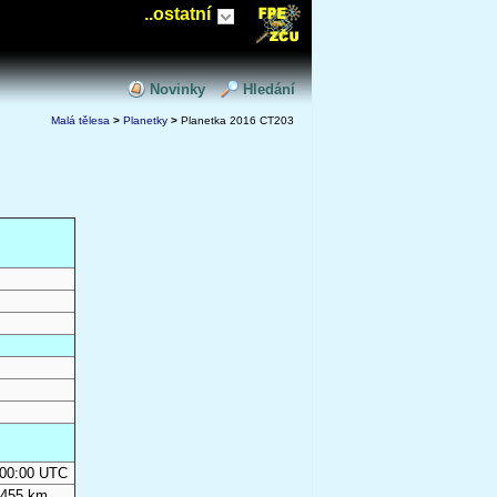
..ostatní
Novinky
Hledání
Malá tělesa
>
Planetky
>
Planetka 2016 CT203
0:00:00 UTC
 455 km