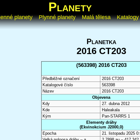
Planety
enné planety
Plynné planety
Malá tělesa
Katalogy
Planetka
2016 CT203
(563398) 2016 CT203
Předběžné označení
2016 CT203
Katalogové číslo
563398
Název
2016 CT203
Objevena
Kdy
27. dubna 2012
Kde
Haleakala
Kým
Pan-STARRS 1
Elementy dráhy
(Ekvinokcium J2000,0)
Epocha
21. listopadu 2025 
Velká poloosa dráhy –
a
2,7898 au – 417 342