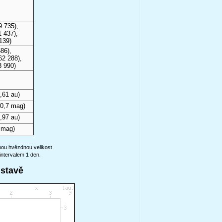
9 735),
 437),
139)
86),
62 288),
3 990)
,61 au)
0,7 mag)
,97 au)
 mag)
anou hvězdnou velikost
intervalem 1 den.
ustavě