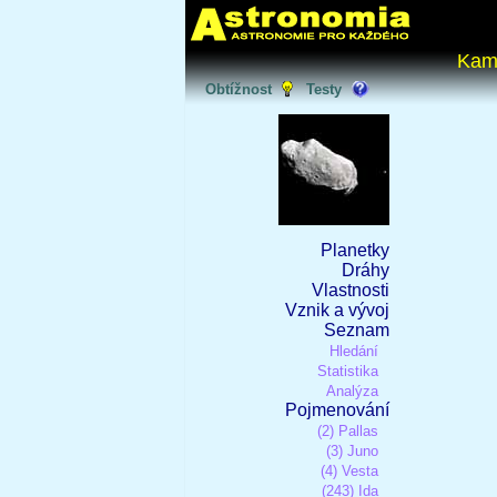
Kam
Obtížnost
Testy
Planetky
Dráhy
Vlastnosti
Vznik a vývoj
Seznam
Hledání
Statistika
Analýza
Pojmenování
(2) Pallas
(3) Juno
(4) Vesta
(243) Ida