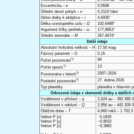
Excentricita –
e
0,0596
Střední denní pohyb –
n
0,2115°/den
Sklon dráhy k ekliptice –
i
4,6935°
Délka vzestupného uzlu –
Ω
102,6488°
Argument šířky perihelu –
ω
177,8853°
Střední anomálie –
M
267,9474°
Další údaje
Absolutní hvězdná velikost –
H
17,50 mag
Fázový parametr –
G
0,15
*)
94
Počet pozorování
*)
13
Počet opozic
*)
2007–2026
Pozorována v letech
*)
27. dubna 2026
Poslední pozorování
Typ planetky
planetka v hlavním 
Odvozené údaje z elementů dráhy a dalších 
Vzdálenost v přísluní –
q
2,624 au – 392 480 
Vzdálenost v odsluní –
Q
2,956 au – 442 205 
Oběžná doba –
T
4,660 roků – 1 702,0
Vektor P [x]
0,1829
Vektor P [y]
−0,9032
Vektor P [z]
−0,3882