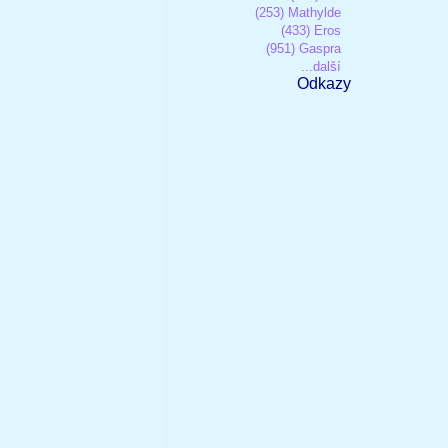
(253) Mathylde
(433) Eros
(951) Gaspra
...další
Odkazy