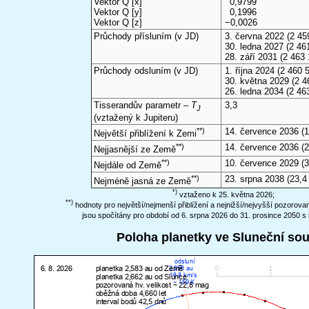
Vektor Q [x]
0,9799
Vektor Q [y]
0,1996
Vektor Q [z]
−0,0026
Průchody přísluním (v
JD
)
3. června 2022
(2 45
30. ledna 2027
(2 461
28. září 2031
(2 463 
Průchody odsluním (v
JD
)
1. října 2024
(2 460 5
30. května 2029
(2 4
26. ledna 2034
(2 46
Tisserandův parametr –
T
3,3
J
(vztažený k Jupiteru)
**)
14. července 2036
(1
Největší přiblížení k Zemi
**)
14. července 2036
(2
Nejjasnější ze Země
**)
10. července 2029
(3
Nejdále od Země
**)
23. srpna 2038
(23,4
Nejméně jasná ze Země
*)
vztaženo k 25. května 2026;
**)
hodnoty pro největší/nejmenší přiblížení a nejnižší/nejvyšší pozorov
jsou spočítány pro období od 6. srpna 2026 do 31. prosince 2050 s 
Poloha planetky ve Sluneční so