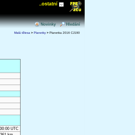
..ostatní
Novinky
Hledání
Malá tělesa
>
Planetky
>
Planetka 2016 CJ190
0:00:00 UTC
 361 km