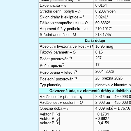
Excentricita –
e
0,0164
Střední denní pohyb –
n
0,2037°/den
Sklon dráhy k ekliptice –
i
3,0241°
Délka vzestupného uzlu –
Ω
69,8332°
Argument šířky perihelu –
ω
210,1917°
Střední anomálie –
M
218,1745°
Další údaje
Absolutní hvězdná velikost –
H
16,95 mag
Fázový parametr –
G
0,15
*)
257
Počet pozorování
*)
17
Počet opozic
*)
2004–2026
Pozorována v letech
*)
26. března 2026
Poslední pozorování
Typ planetky
planetka v hlavním 
Odvozené údaje z elementů dráhy a dalších 
Vzdálenost v přísluní –
q
2,814 au – 420 993 
Vzdálenost v odsluní –
Q
2,908 au – 435 008 
Oběžná doba –
T
4,839 roků – 1 767,6
Vektor P [x]
0,1734
Vektor P [y]
−0,8927
Vektor P [z]
−0,4159