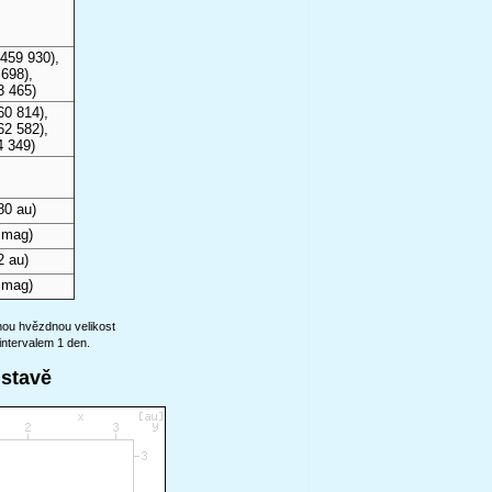
459 930),
698),
3 465)
60 814),
62 582),
4 349)
80 au)
 mag)
2 au)
 mag)
anou hvězdnou velikost
intervalem 1 den.
ustavě