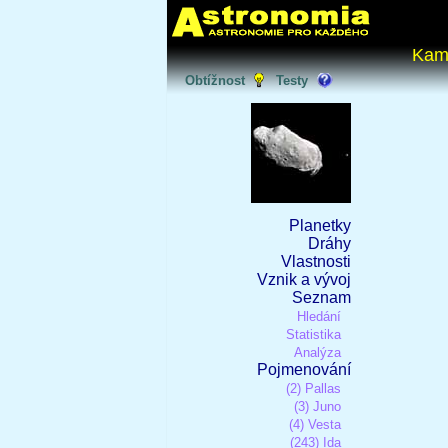
Kam
Obtížnost
Testy
Planetky
Dráhy
Vlastnosti
Vznik a vývoj
Seznam
Hledání
Statistika
Analýza
Pojmenování
(2) Pallas
(3) Juno
(4) Vesta
(243) Ida