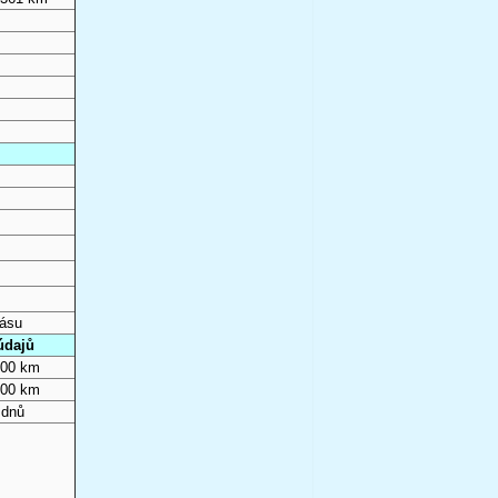
pásu
údajů
000 km
000 km
 dnů