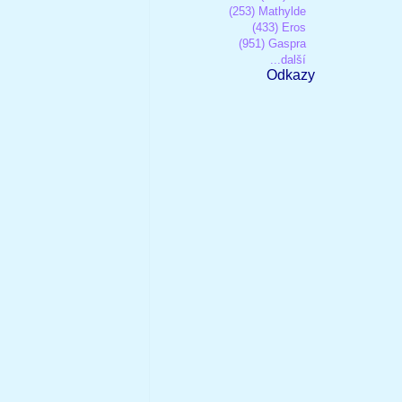
(253) Mathylde
(433) Eros
(951) Gaspra
...další
Odkazy