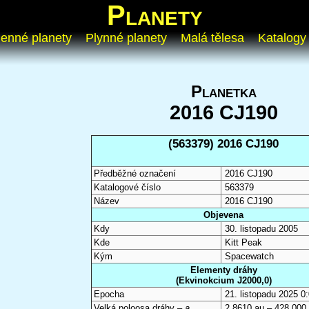
Planety
enné planety
Plynné planety
Malá tělesa
Katalogy
Planetka
2016 CJ190
(563379) 2016 CJ190
Předběžné označení
2016 CJ190
Katalogové číslo
563379
Název
2016 CJ190
Objevena
Kdy
30. listopadu 2005
Kde
Kitt Peak
Kým
Spacewatch
Elementy dráhy
(Ekvinokcium J2000,0)
Epocha
21. listopadu 2025 
Velká poloosa dráhy –
a
2,8610 au – 428 000