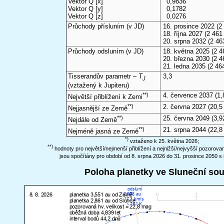
Vektor Q [x]
0,9836
Vektor Q [y]
0,1782
Vektor Q [z]
0,0276
Průchody přísluním (v
JD
)
16. prosince 2022
(2 
18. října 2027
(2 461 
20. srpna 2032
(2 46
Průchody odsluním (v
JD
)
18. května 2025
(2 4
20. března 2030
(2 4
21. ledna 2035
(2 46
Tisserandův parametr –
T
3,3
J
(vztažený k Jupiteru)
**)
4. července 2037
(1,
Největší přiblížení k Zemi
**)
2. června 2027
(20,5
Nejjasnější ze Země
**)
25. června 2049
(3,9
Nejdále od Země
**)
21. srpna 2044
(22,8
Nejméně jasná ze Země
*)
vztaženo k 25. května 2026;
**)
hodnoty pro největší/nejmenší přiblížení a nejnižší/nejvyšší pozorov
jsou spočítány pro období od 8. srpna 2026 do 31. prosince 2050 s 
Poloha planetky ve Sluneční so