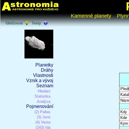
Kamenné planety
Plyn
Obtížnost
Testy
Planetky
Dráhy
Vlastnosti
Vznik a vývoj
Seznam
Před
Hledání
Katal
Statistika
Náze
Analýza
Pojmenování
(2) Pallas
Kdy
(3) Juno
Kde
(4) Vesta
Kým
(243) Ida