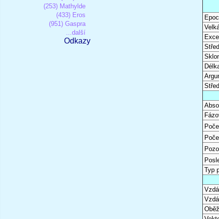
(253) Mathylde
(433) Eros
Epoc
(951) Gaspra
Velk
...další
Excen
Odkazy
Stře
Sklon
Délk
Argu
Stře
Abso
Fázo
Poče
Poče
Pozo
Posl
Typ 
Vzdál
Vzdá
Oběž
Vekto