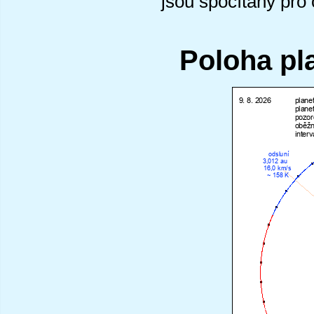
jsou spočítány pro
Poloha pl