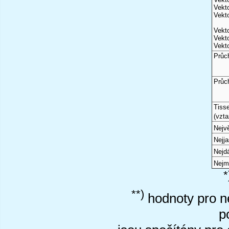
Vekto
Vekto
Vekto
Vekto
Vekto
Průc
Průc
Tiss
(vzta
Nejvě
Nejj
Nejd
Nejm
*
**)
hodnoty pro ne
p