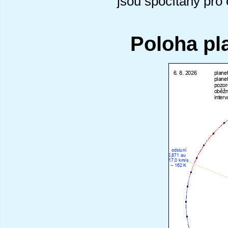
jsou spočítány pro
Poloha pl