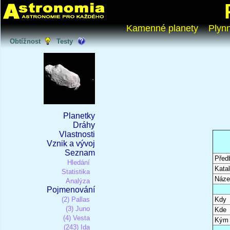
Kamenné planety
Plyn
Obtížnost
Testy
Planetky
Dráhy
Vlastnosti
Vznik a vývoj
Seznam
Před
Hledání
Katal
Statistika
Náze
Analýza
Pojmenování
(2) Pallas
Kdy
(3) Juno
Kde
(4) Vesta
Kým
(243) Ida