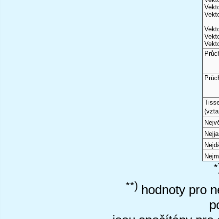
Vekto
Vekto
Vekto
Vekto
Vekto
Průc
Průc
Tiss
(vzta
Nejvě
Nejj
Nejd
Nejm
*
**)
hodnoty pro ne
p