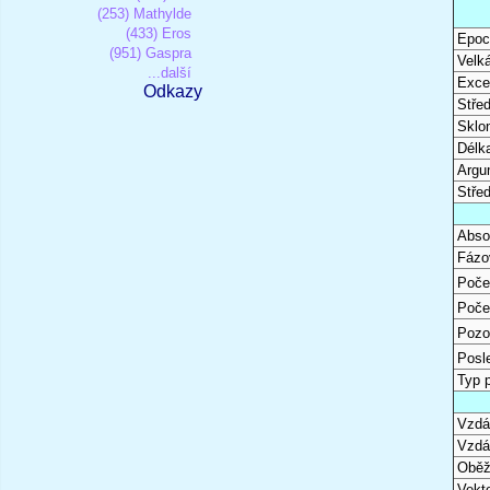
(253) Mathylde
(433) Eros
Epoc
(951) Gaspra
Velk
...další
Excen
Odkazy
Stře
Sklon
Délk
Argu
Stře
Abso
Fázo
Poče
Poče
Pozo
Posl
Typ 
Vzdál
Vzdá
Oběž
Vekto