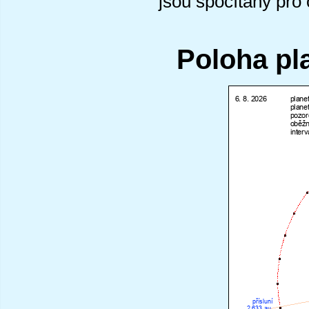
jsou spočítány pro
Poloha pl