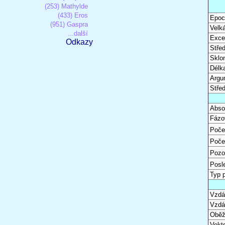
(253) Mathylde
(433) Eros
Epoc
(951) Gaspra
Velk
...další
Excen
Odkazy
Stře
Sklon
Délk
Argu
Stře
Abso
Fázo
Poče
Poče
Pozo
Posl
Typ 
Vzdál
Vzdá
Oběž
Vekto