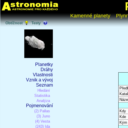
Kamenné planety
Plyn
Obtížnost
Testy
Planetky
Dráhy
Vlastnosti
Vznik a vývoj
Seznam
Před
Hledání
Katal
Statistika
Náze
Analýza
Pojmenování
(2) Pallas
Kdy
(3) Juno
Kde
(4) Vesta
Kým
(243) Ida