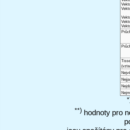
Vekto
Vekto
Vekto
Vekto
Vekto
Průc
Průc
Tiss
(vzta
Nejvě
Nejj
Nejd
Nejm
*
**)
hodnoty pro ne
p