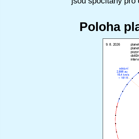
jsou spočítány pro
Poloha pl