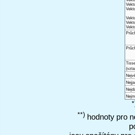
Vekto
Vekto
Vekto
Vekto
Vekto
Průc
Průc
Tiss
(vzta
Nejvě
Nejj
Nejd
Nejm
*
**)
hodnoty pro ne
p