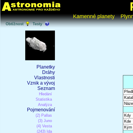
Kamenné planety
Plyn
Obtížnost
Testy
Planetky
Dráhy
Vlastnosti
Vznik a vývoj
Seznam
Před
Hledání
Katal
Statistika
Náze
Analýza
Pojmenování
(2) Pallas
Kdy
(3) Juno
Kde
(4) Vesta
Kým
(243) Ida