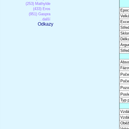
(253) Mathylde
(433) Eros
Epoc
(951) Gaspra
Velk
...další
Excen
Odkazy
Stře
Sklon
Délk
Argu
Stře
Abso
Fázo
Poče
Poče
Pozo
Posl
Typ 
Vzdál
Vzdá
Oběž
Vekto