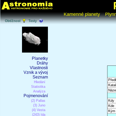
Kamenné planety
Plyn
Obtížnost
Testy
Planetky
Dráhy
Vlastnosti
Vznik a vývoj
Seznam
Před
Hledání
Katal
Statistika
Náze
Analýza
Pojmenování
(2) Pallas
Kdy
(3) Juno
Kde
(4) Vesta
Kým
(243) Ida