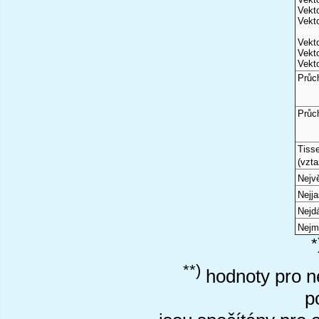
Vekto
Vekto
Vekto
Vekto
Vekto
Průc
Průc
Tiss
(vzta
Nejvě
Nejj
Nejd
Nejm
*
**)
hodnoty pro ne
p