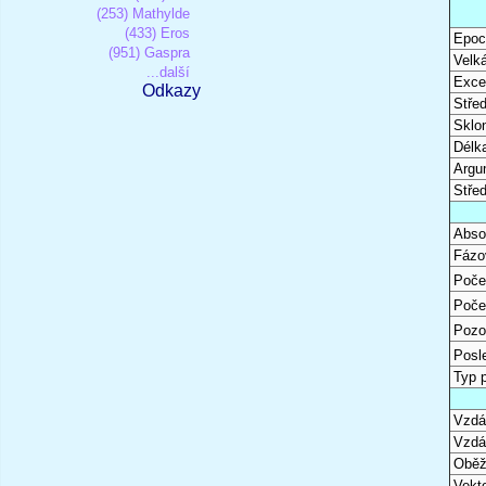
(253) Mathylde
(433) Eros
Epoc
(951) Gaspra
Velk
...další
Excen
Odkazy
Stře
Sklon
Délk
Argu
Stře
Abso
Fázo
Poče
Poče
Pozo
Posl
Typ 
Vzdál
Vzdá
Oběž
Vekto