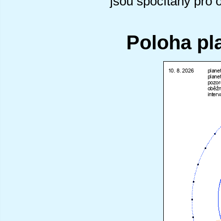
jsou spočítány pro 
Poloha pl