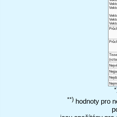
Vekto
Vekto
Vekto
Vekto
Vekto
Průc
Průc
Tiss
(vzta
Nejvě
Nejj
Nejd
Nejm
*
**)
hodnoty pro ne
p