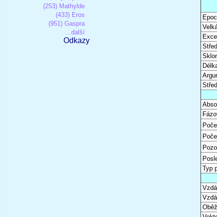
(253) Mathylde
(433) Eros
Epoc
(951) Gaspra
Velk
...další
Excen
Odkazy
Stře
Sklon
Délk
Argu
Stře
Abso
Fázo
Poče
Poče
Pozo
Posl
Typ 
Vzdál
Vzdá
Oběž
Vekto