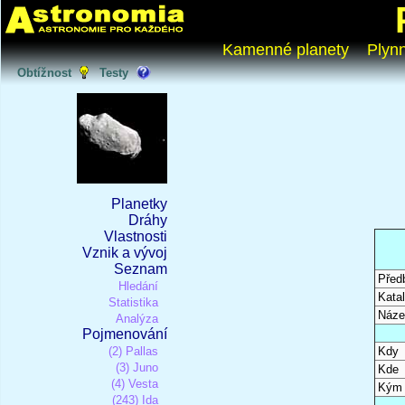
Kamenné planety
Plyn
Obtížnost
Testy
Planetky
Dráhy
Vlastnosti
Vznik a vývoj
Seznam
Před
Hledání
Katal
Statistika
Náze
Analýza
Pojmenování
(2) Pallas
Kdy
(3) Juno
Kde
(4) Vesta
Kým
(243) Ida