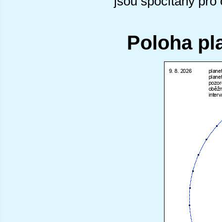
jsou spočítány pro
Poloha pl