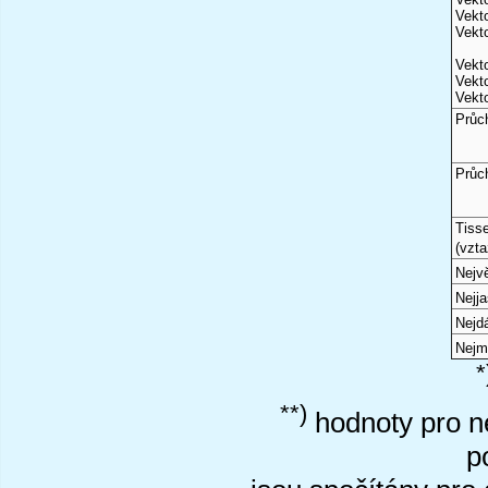
Vekto
Vekto
Vekto
Vekto
Vekto
Průc
Průc
Tiss
(vzta
Nejvě
Nejj
Nejd
Nejm
*
**)
hodnoty pro ne
p