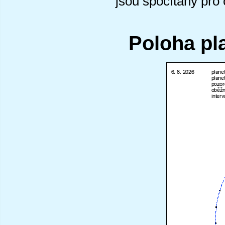
jsou spočítány pro
Poloha pl