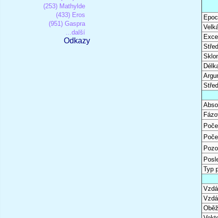
(253) Mathylde
(433) Eros
Epoc
(951) Gaspra
Velk
...další
Excen
Odkazy
Stře
Sklon
Délk
Argu
Stře
Abso
Fázo
Poče
Poče
Pozo
Posl
Typ 
Vzdál
Vzdá
Oběž
Vekto