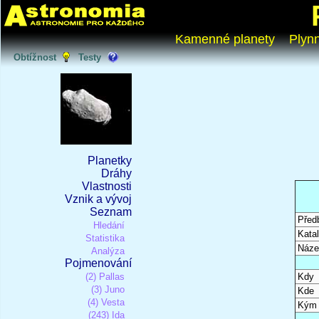
Kamenné planety
Plyn
Obtížnost
Testy
Planetky
Dráhy
Vlastnosti
Vznik a vývoj
Seznam
Před
Hledání
Katal
Statistika
Náze
Analýza
Pojmenování
(2) Pallas
Kdy
(3) Juno
Kde
(4) Vesta
Kým
(243) Ida