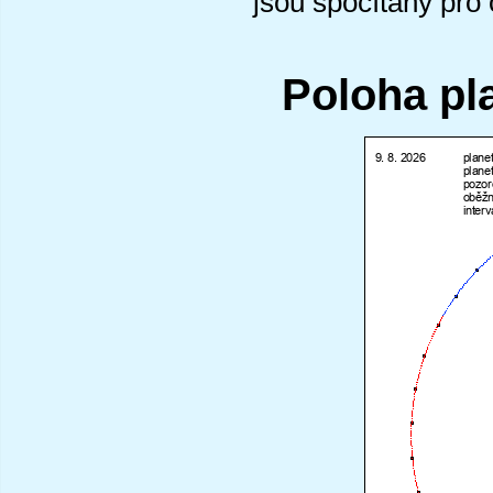
jsou spočítány pro
Poloha pl