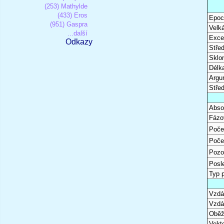
(253) Mathylde
(433) Eros
Epoc
(951) Gaspra
Velk
...další
Excen
Odkazy
Stře
Sklon
Délk
Argu
Stře
Abso
Fázo
Poče
Poče
Pozo
Posl
Typ 
Vzdál
Vzdá
Oběž
Vekto