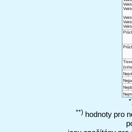
Vekto
Vekto
Vekto
Vekto
Vekto
Průc
Průc
Tiss
(vzta
Nejvě
Nejj
Nejd
Nejm
*
**)
hodnoty pro ne
p