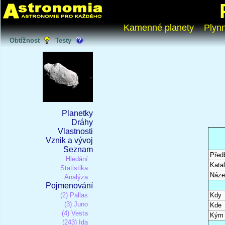
Kamenné planety
Plyn
Obtížnost
Testy
Planetky
Dráhy
Vlastnosti
Vznik a vývoj
Seznam
Před
Hledání
Katal
Statistika
Náze
Analýza
Pojmenování
(2) Pallas
Kdy
(3) Juno
Kde
(4) Vesta
Kým
(243) Ida