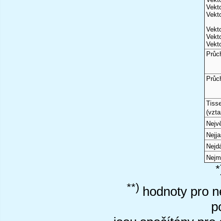
Vekto
Vekto
Vekto
Vekto
Vekto
Průc
Průc
Tiss
(vzta
Nejvě
Nejj
Nejd
Nejm
*
**)
hodnoty pro ne
p