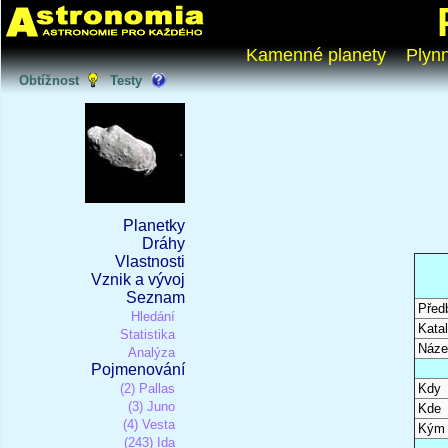
Kamenné planety
Plyn
Obtížnost
Testy
Planetky
Dráhy
Vlastnosti
Vznik a vývoj
Seznam
Před
Hledání
Katal
Statistika
Náze
Analýza
Pojmenování
(2) Pallas
Kdy
(3) Juno
Kde
(4) Vesta
Kým
(243) Ida