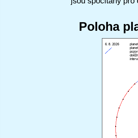
jsou spočítány pro
Poloha pl