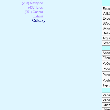
(253) Mathylde
(433) Eros
Epoc
(951) Gaspra
Velk
...další
Excen
Odkazy
Stře
Sklon
Délk
Argu
Stře
Abso
Fázo
Poče
Poče
Pozo
Posl
Typ 
Vzdál
Vzdá
Oběž
Vekto