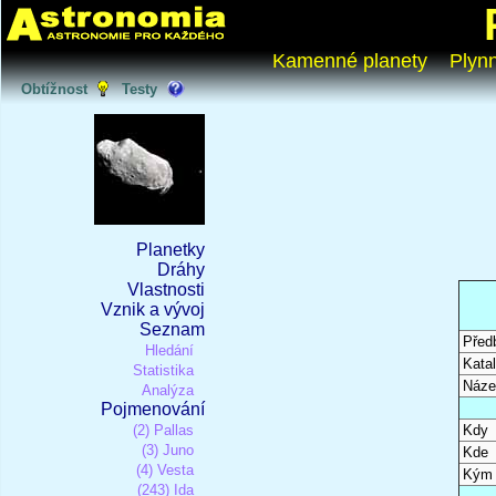
Kamenné planety
Plyn
Obtížnost
Testy
Planetky
Dráhy
Vlastnosti
Vznik a vývoj
Seznam
Před
Hledání
Katal
Statistika
Náze
Analýza
Pojmenování
(2) Pallas
Kdy
(3) Juno
Kde
(4) Vesta
Kým
(243) Ida