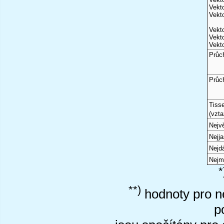
Vekto
Vekto
Vekto
Vekto
Vekto
Průc
Průc
Tiss
(vzta
Nejvě
Nejj
Nejd
Nejm
*
**)
hodnoty pro ne
p