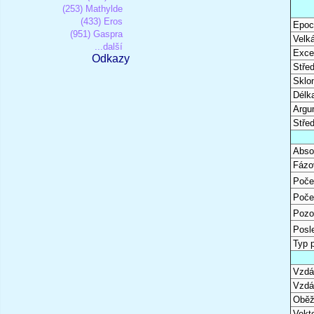
(253) Mathylde
(433) Eros
Epoc
(951) Gaspra
Velk
...další
Excen
Odkazy
Stře
Sklon
Délk
Argu
Stře
Abso
Fázo
Poče
Poče
Pozo
Posl
Typ 
Vzdál
Vzdá
Oběž
Vekto