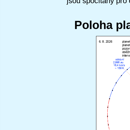
jsou spočítány pro
Poloha pl