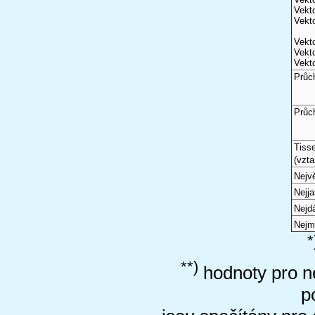
Vekto
Vekto
Vekto
Vekto
Vekto
Průc
Průc
Tiss
(vzta
Nejvě
Nejj
Nejd
Nejm
*
**)
hodnoty pro ne
p