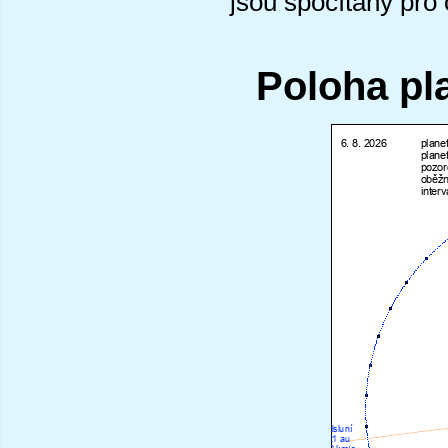
jsou spočítány pro
Poloha pl