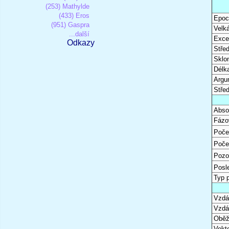
(253) Mathylde
(433) Eros
Epoc
(951) Gaspra
Velk
...další
Excen
Odkazy
Stře
Sklon
Délk
Argu
Stře
Abso
Fázo
Poče
Poče
Pozo
Posl
Typ 
Vzdál
Vzdá
Oběž
Vekto