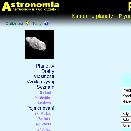
Kamenné planety
Plyn
Obtížnost
Testy
Planetky
Dráhy
Vlastnosti
Vznik a vývoj
Seznam
Před
Hledání
Katal
Statistika
Náze
Analýza
Pojmenování
(2) Pallas
Kdy
(3) Juno
Kde
(4) Vesta
Kým
(243) Ida