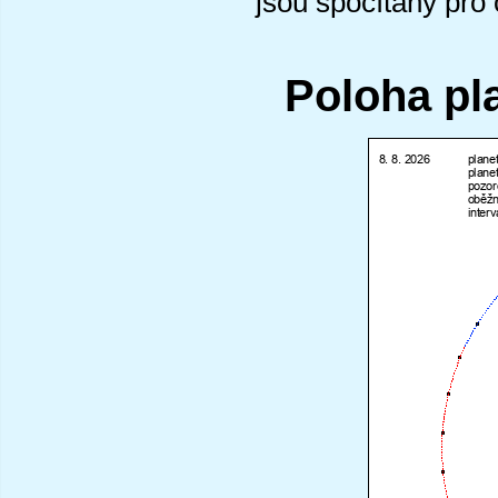
jsou spočítány pro
Poloha pl