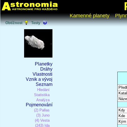
Kamenné planety
Plyn
Obtížnost
Testy
Planetky
Dráhy
Vlastnosti
Vznik a vývoj
Seznam
Před
Hledání
Katal
Statistika
Náze
Analýza
Pojmenování
(2) Pallas
Kdy
(3) Juno
Kde
(4) Vesta
Kým
(243) Ida