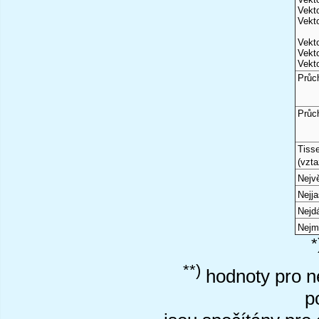
Vekto
Vekto
Vekto
Vekto
Vekto
Průc
Průc
Tiss
(vzta
Nejvě
Nejj
Nejd
Nejm
*
**)
hodnoty pro ne
p