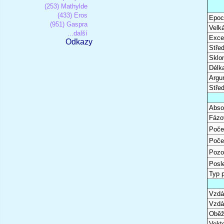
(253) Mathylde
(433) Eros
Epoc
(951) Gaspra
Velk
...další
Excen
Odkazy
Stře
Sklon
Délk
Argu
Stře
Abso
Fázo
Poče
Poče
Pozo
Posl
Typ 
Vzdál
Vzdá
Oběž
Vekto