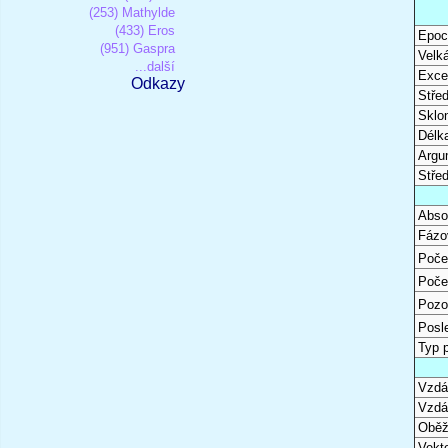
(253) Mathylde
(433) Eros
Epoc
(951) Gaspra
Velk
...další
Excen
Odkazy
Stře
Sklon
Délk
Argu
Stře
Abso
Fázo
Poče
Poče
Pozo
Posl
Typ 
Vzdál
Vzdá
Oběž
Vekto