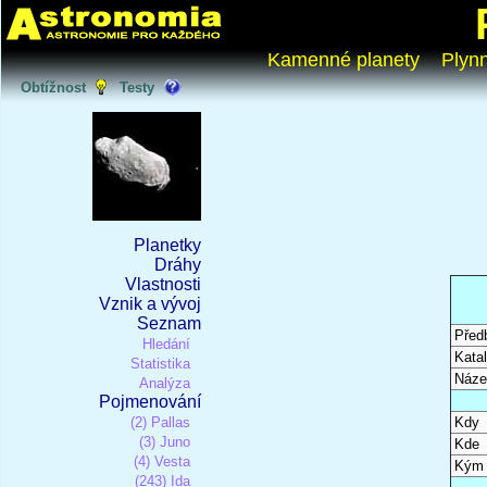
Kamenné planety
Plyn
Obtížnost
Testy
Planetky
Dráhy
Vlastnosti
Vznik a vývoj
Seznam
Před
Hledání
Katal
Statistika
Náze
Analýza
Pojmenování
(2) Pallas
Kdy
(3) Juno
Kde
(4) Vesta
Kým
(243) Ida