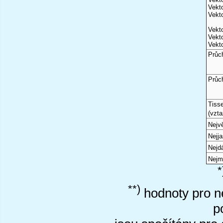
Vekto
Vekto
Vekto
Vekto
Vekto
Průc
Průc
Tiss
(vzta
Nejvě
Nejj
Nejd
Nejm
*
**)
hodnoty pro ne
p