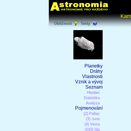
Kam
Obtížnost
Testy
Planetky
Dráhy
Vlastnosti
Vznik a vývoj
Seznam
Hledání
Statistika
Analýza
Pojmenování
(2) Pallas
(3) Juno
(4) Vesta
(243) Ida