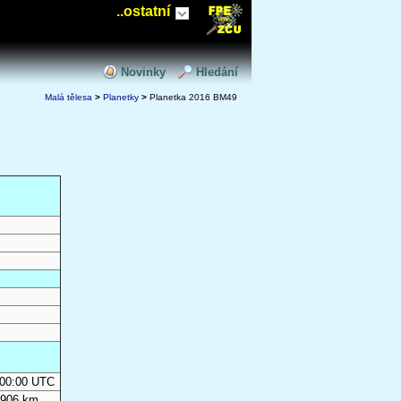
..ostatní
Novinky
Hledání
Malá tělesa
>
Planetky
>
Planetka 2016 BM49
0:00:00 UTC
 906 km