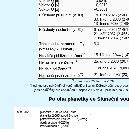
Vektor Q [x]
0,0319
Vektor Q [y]
−0,9312
Vektor Q [z]
−0,3631
Průchody přísluním (v
JD
)
14. října 2025
(2 460 
30. května 2030
(2 4
13. ledna 2035
(2 46
Průchody odsluním (v
JD
)
6. února 2028
(2 461 
21. září 2032
(2 463 
7. května 2037
(2 46
Tisserandův parametr –
T
3,3
J
(vztažený k Jupiteru)
**)
15. března 2044
(1,4
Největší přiblížení k Zemi
**)
25. února 2030
(20,7
Nejjasnější ze Země
**)
1. dubna 2028
(4,09 
Nejdále od Země
**)
21. května 2037
(23,
Nejméně jasná ze Země
*)
vztaženo k 25. května 2026;
**)
hodnoty pro největší/nejmenší přiblížení a nejnižší/nejvyšší pozorov
jsou spočítány pro období od 8. srpna 2026 do 31. prosince 2050 s 
Poloha planetky ve Sluneční so