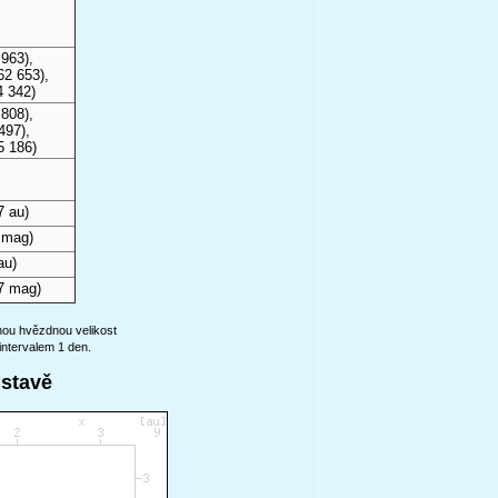
963),
62 653),
4 342)
808),
497),
5 186)
7 au)
 mag)
au)
7 mag)
anou hvězdnou velikost
intervalem 1 den.
ustavě