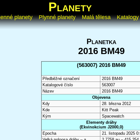
Planety
enné planety
Plynné planety
Malá tělesa
Katalogy
Planetka
2016 BM49
(563007) 2016 BM49
Předběžné označení
2016 BM49
Katalogové číslo
563007
Název
2016 BM49
Objevena
Kdy
28. března 2012
Kde
Kitt Peak
Kým
Spacewatch
Elementy dráhy
(Ekvinokcium J2000,0)
Epocha
21. listopadu 2025 
Velká poloosa dráhy –
a
2,7758 au – 415 254