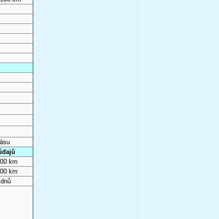
pásu
údajů
000 km
000 km
 dnů