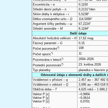
Excentricita –
e
0,1150
Střední denní pohyb –
n
0,2131°/den
Sklon dráhy k ekliptice –
i
5,5238°
Délka vzestupného uzlu –
Ω
114,5095°
Argument šířky perihelu –
ω
67,2224°
Střední anomálie –
M
8,1194°
Další údaje
Absolutní hvězdná velikost –
H
17,62 mag
Fázový parametr –
G
0,15
*)
108
Počet pozorování
*)
11
Počet opozic
*)
2004–2026
Pozorována v letech
*)
23. května 2026
Poslední pozorování
Typ planetky
planetka v hlavním 
Odvozené údaje z elementů dráhy a dalších 
Vzdálenost v přísluní –
q
2,457 au – 367 492 
Vzdálenost v odsluní –
Q
3,095 au – 463 018 
Oběžná doba –
T
4,625 roků – 1 689,2
Vektor P [x]
−0,9956
Vektor P [y]
−0,0614
Vektor P [z]
0,0701