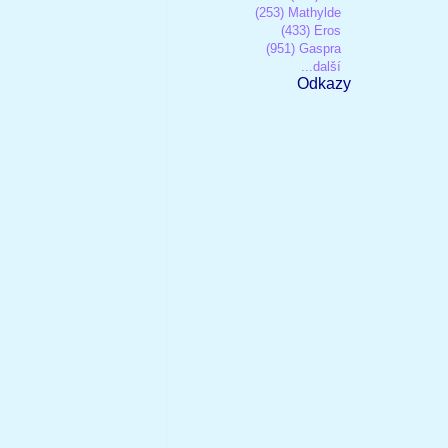
(253) Mathylde
(433) Eros
(951) Gaspra
...další
Odkazy