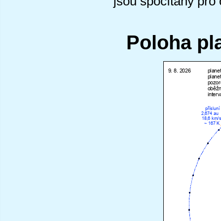
jsou spočítány pro
Poloha pl