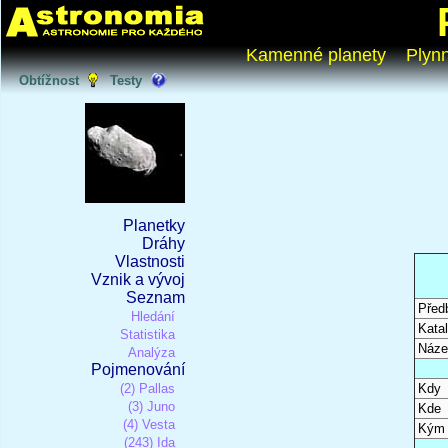
Kamenné planety
Plyn
Obtížnost
Testy
Planetky
Dráhy
Vlastnosti
Vznik a vývoj
Seznam
Před
Hledání
Katal
Statistika
Náze
Analýza
Pojmenování
(2) Pallas
Kdy
(3) Juno
Kde
(4) Vesta
Kým
(243) Ida