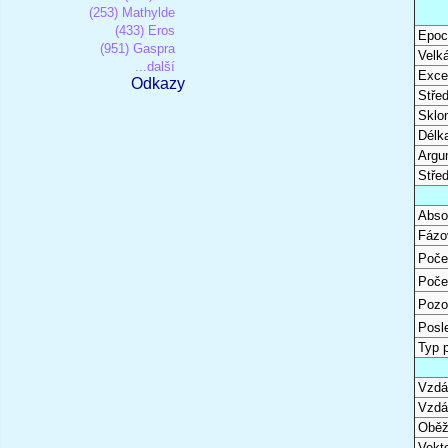
(253) Mathylde
(433) Eros
Epoc
(951) Gaspra
Velk
...další
Excen
Odkazy
Stře
Sklon
Délk
Argu
Stře
Abso
Fázo
Poče
Poče
Pozo
Posl
Typ 
Vzdál
Vzdá
Oběž
Vekto