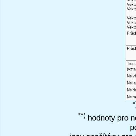
Vekto
Vekto
Vekto
Vekto
Vekto
Průc
Průc
Tiss
(vzta
Nejvě
Nejj
Nejd
Nejm
*
**)
hodnoty pro ne
p